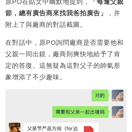
原PO在貼文中幽默地提到，
「每逢父親
節，總有廣告商來找我爸拍廣告」
，并
附上了與廠商的對話截圖。
在對話中，原PO詢問廠商是否需要他和
父親一同出鏡，廠商則爽快地給予了肯
定的答復。這無疑為這對父子的帥氣形
象增添了不少趣味。