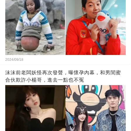
2024/09/18
沫沫前老闆妖怪再次發聲，曝懷孕內幕，和男閨蜜
合伙欺詐小楊哥，進去一點也不冤