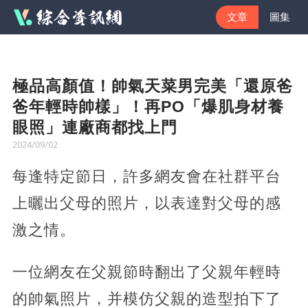
文章
圖集
極品高顏值！帥氣天菜男完美「還原爸
爸年輕時帥樣」！再PO「爆肌身材養
眼照」連廠商都找上門
2024/09/02
每逢特定節日，許多網友會在社群平台
上曬出父母的照片，以表達對父母的感
激之情。
一位網友在父親節時翻出了父親年輕時
的帥氣照片，并模仿父親的造型拍下了