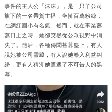
事件的主人公「沫沫」
，是三只羊公司
旗下的一名帶貨主播，坐擁百萬粉絲，
在網紅圈小有名氣。然而，就在事業蒸
蒸日上之時，她卻突然從公眾視野中消
失了。隨后，各種傳聞甚囂塵上，有人
說她被公司雪藏，
有人說她卷入利益糾
紛，更有人猜測她遭遇了不可告人的黑
幕。