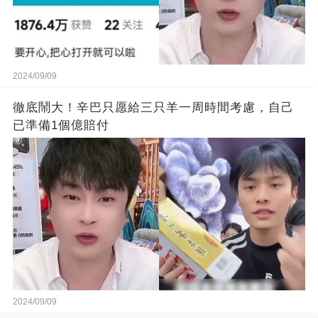
2024/09/09
徹底鬧大！辛巴只愿給三只羊一周時間考慮，自己
已準備1個億賠付
2024/09/09