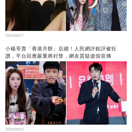
2024/09/17
小楊哥賣「香港月餅」后續！人民網評銳評被狂
讚，平台回應嚴重將封禁，網友質疑虛假宣傳
2024/09/16