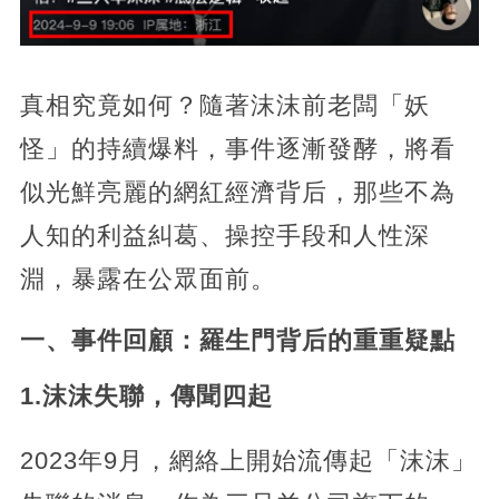
真相究竟如何？隨著沫沫前老闆「妖
怪」的持續爆料，事件逐漸發酵，將看
似光鮮亮麗的網紅經濟背后，那些不為
人知的利益糾葛、操控手段和人性深
淵，暴露在公眾面前。
一、事件回顧：羅生門背后的重重疑點
1.沫沫失聯，傳聞四起
2023年9月，網絡上開始流傳起「沫沫」