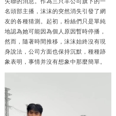
失聯的消息。作為三只羊公司旗下的一
名頭部主播，沫沫的突然消失引發了網
友的各種猜測。起初，粉絲們只是單純
地認為她可能因為個人原因暫時停播，
然而，隨著時間推移，沫沫始終沒有現
身說法，公司方面也保持沉默，種種跡
象表明，事情并沒有想象中那麼簡單。