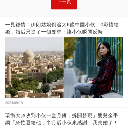
下一頁
一見鍾情！伊朗姑娘倒追大6歲中國小伙，0彩禮結
婚，婚后只提了一個要求：讓小伙瞬間反悔
2024/09/18
環衛大叔收到小伙一盒月餅，拆開發現」嬰兒金手
鐲「急忙還給他，半月后小伙來感謝：我失婚了！