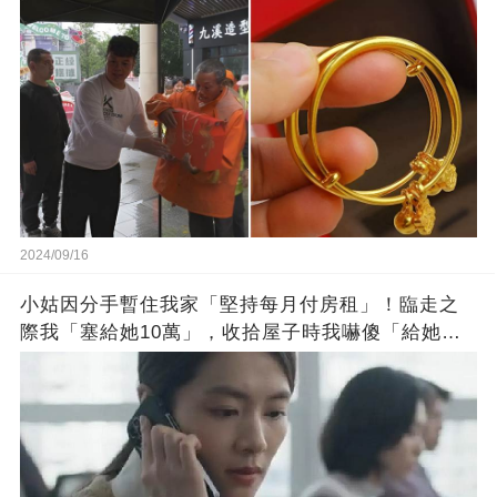
2024/09/16
小姑因分手暫住我家「堅持每月付房租」！臨走之
際我「塞給她10萬」，收拾屋子時我嚇傻「給她打
電話 」