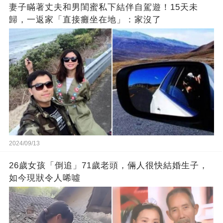
妻子瞞著丈夫和男閨蜜私下結伴自駕遊！15天未
歸，一返家「直接癱坐在地」：家沒了
2024/09/13
26歲女孩「倒追」71歲老頭，倆人很快結婚生子，
如今現狀令人唏噓