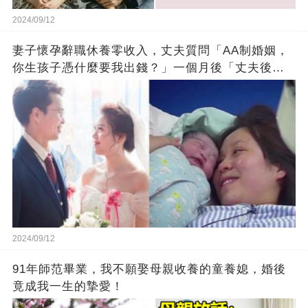
2024/09/12
妻子懷孕辭職休養零收入，丈夫質問「AA制婚姻，
你生孩子憑什麼要我出錢？」一個月後「丈夫後悔
不已」：錢我出一半
2024/09/12
91年師范畢業，我不願娶母親收養的童養媳，婚後
竟成我一生的摯愛！