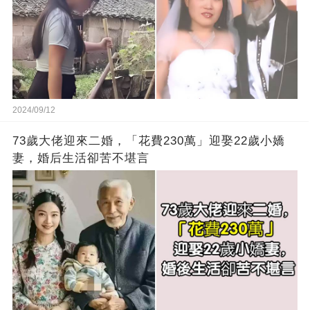
2024/09/12
73歲大佬迎來二婚，「花費230萬」迎娶22歲小嬌
妻，婚后生活卻苦不堪言