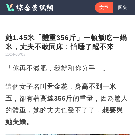
文章
圖集
她1.45米「體重356斤」一頓飯吃一鍋
米，丈夫不敢同床：怕睡了醒不來
2024/09/05
「你再不減肥，我就和你分手」。
這個女子名叫
尹金花
，
身高不到一米
五
，卻有著
高達356斤
的重量，因為驚人
的體重，她的丈夫也受不了了，
想要與
她失婚。