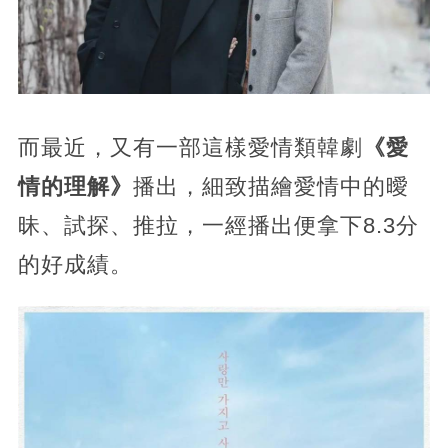
而最近，又有一部這樣愛情類韓劇
《愛
情的理解》
播出，細致描繪愛情中的曖
昧、試探、推拉，一經播出便拿下8.3分
的好成績。