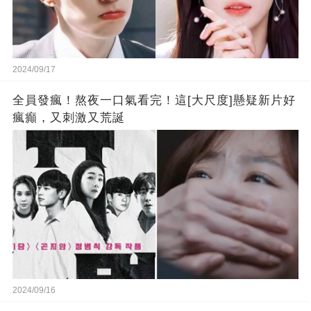
2024/09/17
全員發瘋！熬夜一口氣看完！這[大尺度]懸疑新片好
瘋癲，又刺激又荒誕
2024/09/16