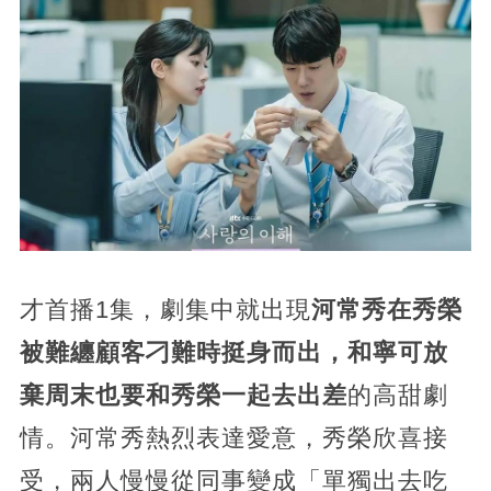
才首播1集，劇集中就出現
河常秀在秀榮
被難纏顧客刁難時挺身而出，和寧可放
棄周末也要和秀榮一起去出差
的高甜劇
情。河常秀熱烈表達愛意，秀榮欣喜接
受，兩人慢慢從同事變成「單獨出去吃