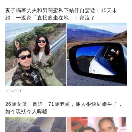
妻子瞞著丈夫和男閨蜜私下結伴自駕遊！15天未
歸，一返家「直接癱坐在地」：家沒了
2024/09/13
26歲女孩「倒追」71歲老頭，倆人很快結婚生子，
如今現狀令人唏噓