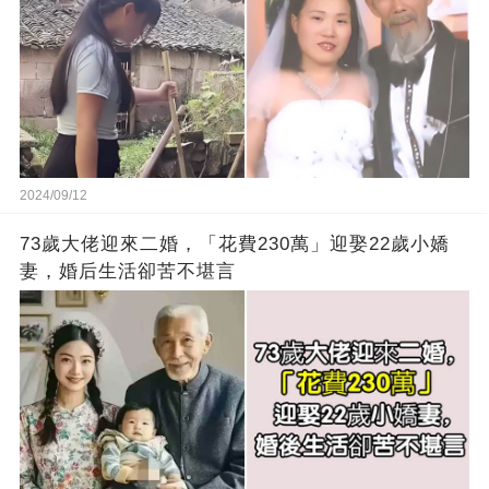
2024/09/12
73歲大佬迎來二婚，「花費230萬」迎娶22歲小嬌
妻，婚后生活卻苦不堪言