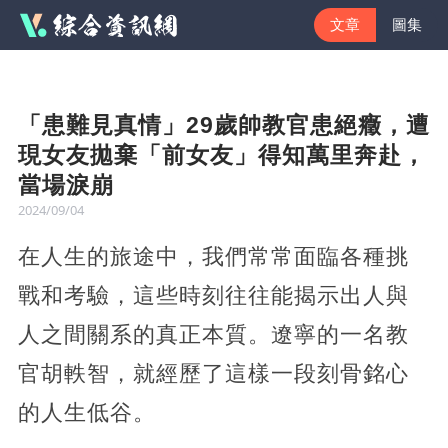
文章
圖集
「患難見真情」29歲帥教官患絕癥，遭
現女友拋棄「前女友」得知萬里奔赴，
當場淚崩
2024/09/04
在人生的旅途中，我們常常面臨各種挑
戰和考驗，這些時刻往往能揭示出人與
人之間關系的真正本質。遼寧的一名教
官胡軼智，就經歷了這樣一段刻骨銘心
的人生低谷。