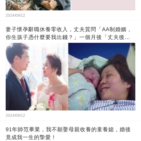
2024/09/12
妻子懷孕辭職休養零收入，丈夫質問「AA制婚姻，
你生孩子憑什麼要我出錢？」一個月後「丈夫後悔
不已」：錢我出一半
2024/09/12
91年師范畢業，我不願娶母親收養的童養媳，婚後
竟成我一生的摯愛！