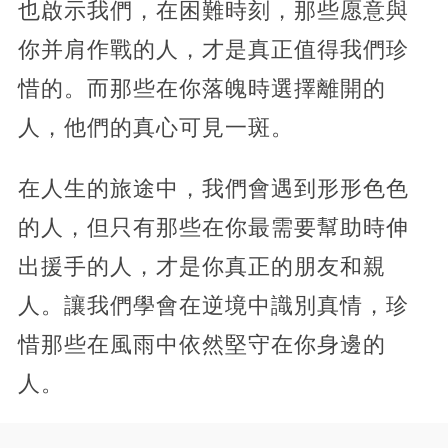
也啟示我們，在困難時刻，那些愿意與
你并肩作戰的人，才是真正值得我們珍
惜的。而那些在你落魄時選擇離開的
人，他們的真心可見一斑。
在人生的旅途中，我們會遇到形形色色
的人，但只有那些在你最需要幫助時伸
出援手的人，才是你真正的朋友和親
人。讓我們學會在逆境中識別真情，珍
惜那些在風雨中依然堅守在你身邊的
人。