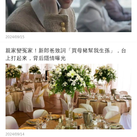
2024/09/15
親家變冤家！新郎爸致詞「買母豬幫我生孫」，台
上打起來，背后隱情曝光
2024/09/14