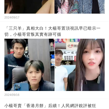
2024/09/17
「三只羊」真相大白！大楊哥置頂視訊早已暗示一
切，小楊哥背叛其實有跡可循
2024/09/16
小楊哥賣「香港月餅」后續！人民網評銳評被狂