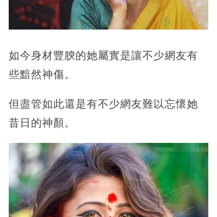
如今身材豐腴的她屬實是讓不少網友有
些黯然神傷。
但盡管如此還是有不少網友難以忘懷她
昔日的神顏。