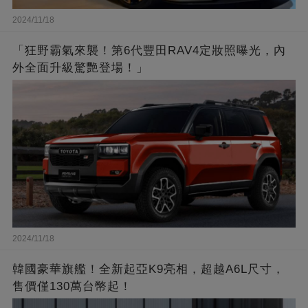
2024/11/18
「狂野霸氣來襲！第6代豐田RAV4定妝照曝光，內
外全面升級驚艷登場！」
2024/11/18
韓國豪華旗艦！全新起亞K9亮相，超越A6L尺寸，
售價僅130萬台幣起！