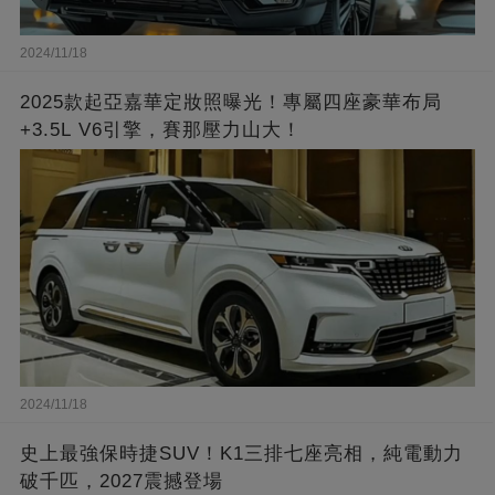
2024/11/18
2025款起亞嘉華定妝照曝光！專屬四座豪華布局
+3.5L V6引擎，賽那壓力山大！
2024/11/18
史上最強保時捷SUV！K1三排七座亮相，純電動力
破千匹，2027震撼登場