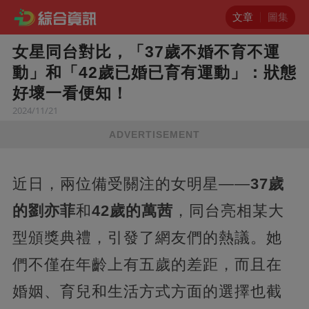
文章
圖集
女星同台對比，「37歲不婚不育不運
動」和「42歲已婚已育有運動」：狀態
好壞一看便知！
2024/11/21
ADVERTISEMENT
近日，兩位備受關注的女明星——
37歲
的劉亦菲
和
42歲的萬茜
，同台亮相某大
型頒獎典禮，引發了網友們的熱議。她
們不僅在年齡上有五歲的差距，而且在
婚姻、育兒和生活方式方面的選擇也截