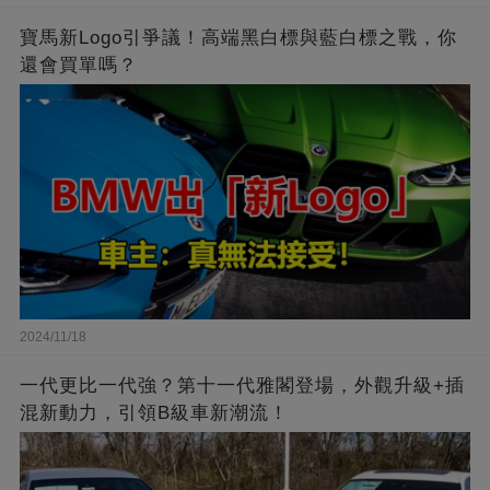
寶馬新Logo引爭議！高端黑白標與藍白標之戰，你
還會買單嗎？
2024/11/18
一代更比一代強？第十一代雅閣登場，外觀升級+插
混新動力，引領B級車新潮流！