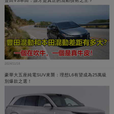
豐田VS本田：誰才是真正的混動技術之王？
2024/11/18
豪華大五座純電SUV來襲：理想L6有望成為25萬級
別爆款之選！