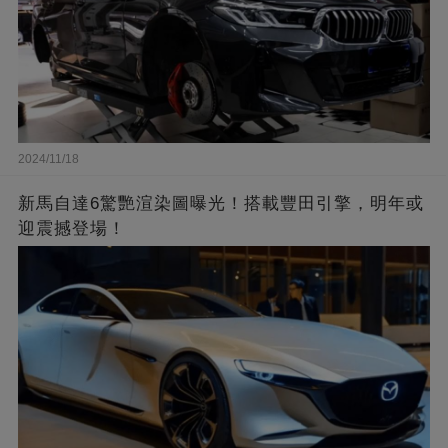
2024/11/18
新馬自達6驚艷渲染圖曝光！搭載豐田引擎，明年或
迎震撼登場！