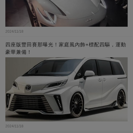
2024/11/18
四座版豐田賽那曝光！家庭風內飾+標配四驅，運動
豪華兼備！
2024/11/18