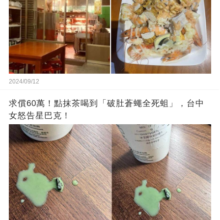
2024/09/12
求償60萬！點抹茶喝到「破肚蒼蠅全死蛆」，台中
女怒告星巴克！