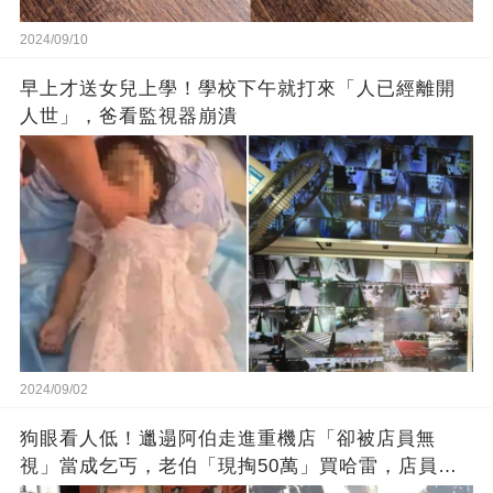
2024/09/10
早上才送女兒上學！學校下午就打來「人已經離開
人世」，爸看監視器崩潰
2024/09/02
狗眼看人低！邋遢阿伯走進重機店「卻被店員無
視」當成乞丐，老伯「現掏50萬」買哈雷，店員秒