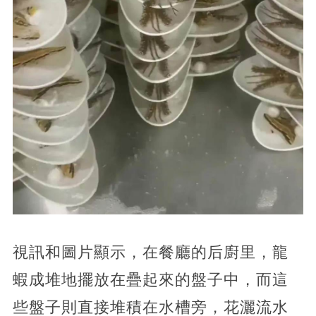
視訊和圖片顯示，
在餐廳的后廚里，龍
蝦成堆地擺放在疊起來的盤子中，而這
些盤子則直接堆積在水槽旁，花灑流水