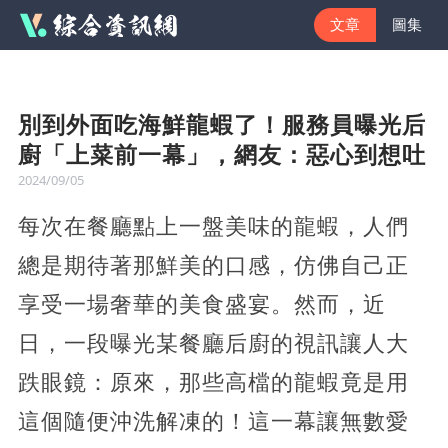
文章
圖集
別到外面吃海鮮龍蝦了！服務員曝光后
廚「上菜前一幕」，網友：惡心到想吐
2024/09/05
每次在餐廳點上一盤美味的龍蝦，人們
總是期待著那鮮美的口感，仿佛自己正
享受一場奢華的美食盛宴。然而，近
日，一段曝光某餐廳后廚的視訊讓人大
跌眼鏡：原來，那些高檔的龍蝦竟是用
這個隨便沖洗解凍的！這一幕讓無數愛