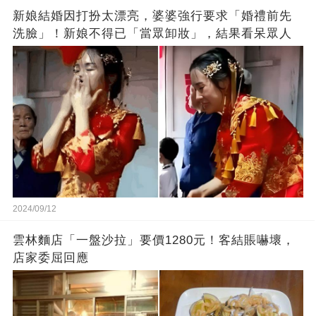
新娘結婚因打扮太漂亮，婆婆強行要求「婚禮前先
洗臉」！新娘不得已「當眾卸妝」，結果看呆眾人
2024/09/12
雲林麵店「一盤沙拉」要價1280元！客結賬嚇壞，
店家委屈回應