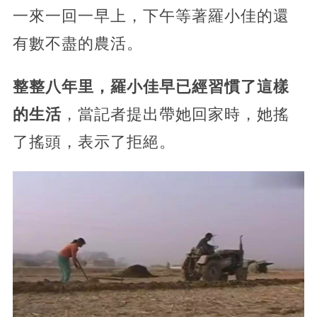
一來一回一早上，下午等著羅小佳的還
有數不盡的農活。
整整八年里，羅小佳早已經習慣了這樣
的生活
，當記者提出帶她回家時，她搖
了搖頭，表示了拒絕。