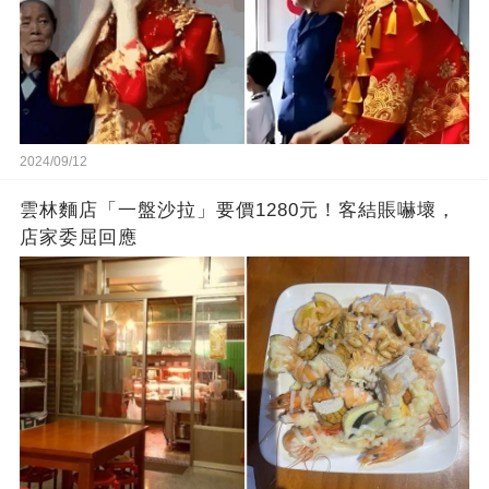
2024/09/12
雲林麵店「一盤沙拉」要價1280元！客結賬嚇壞，
店家委屈回應