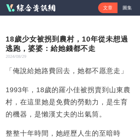
文章
圖集
18歲少女被拐到農村，10年從未想過
逃跑，婆婆：給她錢都不走
2024/08/29
「俺說給她路費回去，她都不愿意走」
1993年，18歲的羅小佳被拐賣到山東農
村，在這里她是免費的勞動力，是生育
的機器，是懶漢丈夫的出氣筒。
整整十年時間，她經歷人生的至暗時