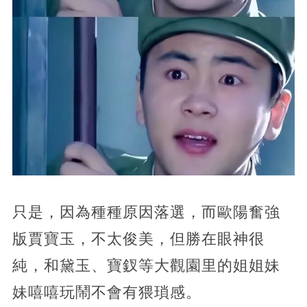
只是，因為種種原因落選，而歐陽奮強
版賈寶玉，不太俊美，但勝在眼神很
純，和黛玉、寶釵等大觀園里的姐姐妹
妹嘻嘻玩鬧不會有猥瑣感。