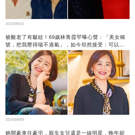
2024/09/10
被酸老了有皺紋！69歲林青霞罕曝心聲：「美女稱
號，把我壓得喘不過氣」，如今坦然接受：可以老
了
2024/09/09
她開豪車住豪宅，親生女兒還是一線明星，晚年卻