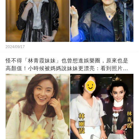
2024/09/17
怪不得「林青霞妹妹」也曾想進娛樂圈，原來也是
高顏值！小時候被媽媽說妹妹更漂亮：看到照片我
信了