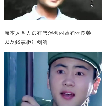
原本入圍人選有飾演柳湘蓮的侯長榮、
以及錢掌柜洪劍濤。