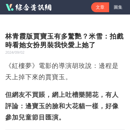
文章
圖集
林青霞版賈寶玉有多驚艷？米雪：拍戲
時看她女扮男裝我快愛上她了
2024/09/02
《紅樓夢》電影的導演胡玫說：邊程是
天上掉下來的賈寶玉。
但網友不買賬，網上吐槽樂開花，有人
評論：邊寶玉的臉和大花貓一樣，好像
參加兒童節目匯演。