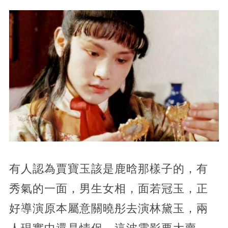
有人認為賈寶玉該是鹿晗那樣子的，有
秀氣的一面，男生女相，面若冠玉，正
好導演原本屬意關曉彤去演林黛玉，兩