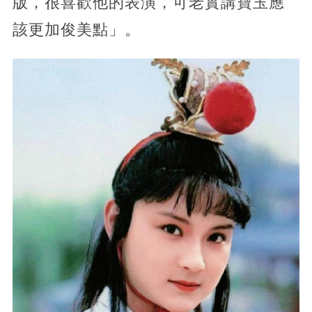
版，很喜歡他的表演，可老實講寶玉應
該更加俊美點」。