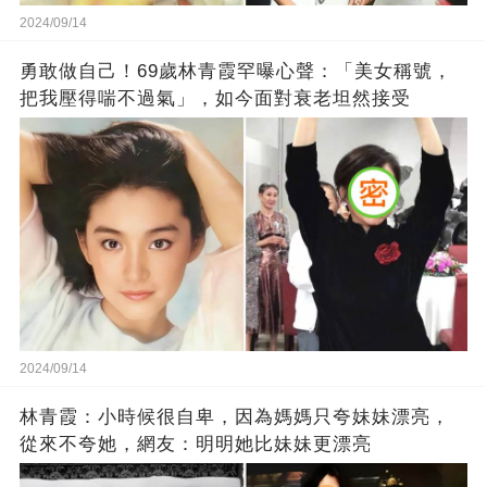
2024/09/14
勇敢做自己！69歲林青霞罕曝心聲：「美女稱號，
把我壓得喘不過氣」，如今面對衰老坦然接受
2024/09/14
林青霞：小時候很自卑，因為媽媽只夸妹妹漂亮，
從來不夸她，網友：明明她比妹妹更漂亮