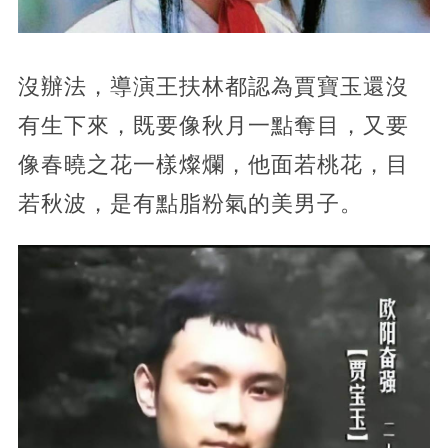
沒辦法，導演王扶林都認為賈寶玉還沒
有生下來，既要像秋月一點奪目，又要
像春曉之花一樣燦爛，他面若桃花，目
若秋波，是有點脂粉氣的美男子。