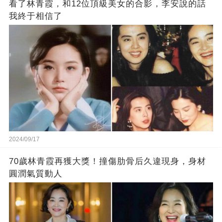
看了林青霞，和12位頂級美女的合影，李安說的話
我終于相信了
2024/09/17
70歲林青霞再獲大獎！撞傷肋骨后久違現身，身材
圓潤氣質動人