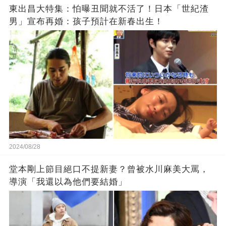
東出昌大特集：怕曝丑聞就不活了！日本「世紀渣
男」宣布再婚：孩子預計在新春出生！
2024/08/28
堂本剛上節目絕口不提新妻？曾被水川麻美大罵，
導演「我還以為他們要結婚」