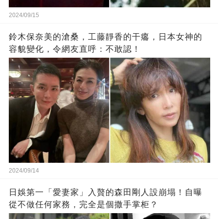
2024/09/15
鈴木保奈美的滄桑，工藤靜香的干癟，日本女神的
容貌變化，令網友直呼：不敢認！
2024/09/14
日娛第一「愛妻家」入贅的森田剛人設崩塌！自曝
從不做任何家務，完全是個撒手掌柜？