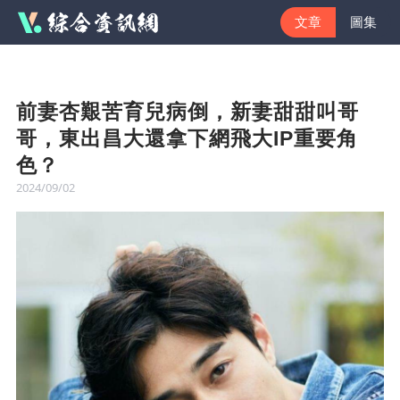
文章
圖集
前妻杏艱苦育兒病倒，新妻甜甜叫哥
哥，東出昌大還拿下網飛大IP重要角
色？
2024/09/02