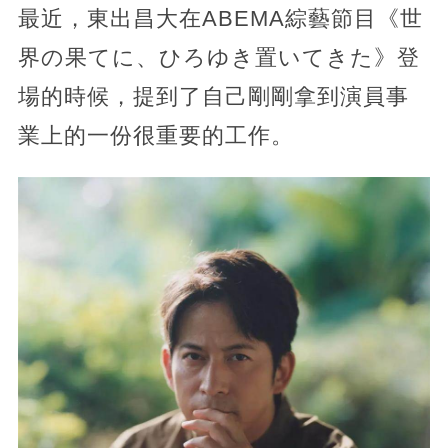
最近，東出昌大在ABEMA綜藝節目《世
界の果てに、ひろゆき置いてきた》登
場的時候，提到了自己剛剛拿到演員事
業上的一份很重要的工作。