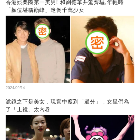
香港娛樂圈第一美男! 和劉德華并駕齊驅,年輕時
「顏值堪稱巔峰」迷倒千萬少女
2024/09/14
濾鏡之下是美女，現實中瘦到「過分」，女星們為
了「上鏡」太內卷