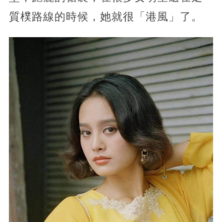
質樸路線的時候，她就很「港風」了。