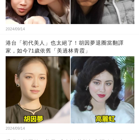
2024/09/14
港台「初代美人」也太絕了！胡因夢退圈當翻譯
家，如今71歲依舊「美過林青霞」
2024/09/14