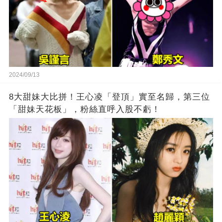
2024/09/13
8大甜妹大比拼！王心凌「登頂」實至名歸，第三位
「甜妹天花板」，粉絲直呼入股不虧！