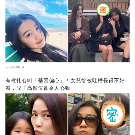
2024/09/14
有種扎心叫「基因偏心」！女兒慘被吐槽長得不好
看，兒子高顏值卻令人心動