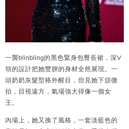
一襲blinbling的黑色緊身包臀長裙，
深V
領的設計把她豐腴的身材全然展現。一
頭奶奶灰髮型格外醒目，但見她下頜微
抬，目視遠方，氣場強大得像一個女
王。
內場上，她又換了風格，一套淡藍色的