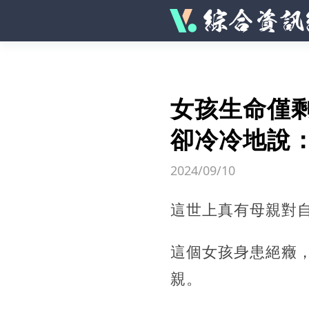
女孩生命僅
卻冷冷地說
2024/09/10
這世上真有母親對
這個女孩身患絕癥
親。