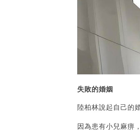
失敗的婚姻
陸柏林說起自己的
因為患有小兒麻痹