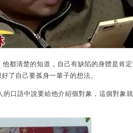
前，他都清楚的知道，自己有缺陷的身體是肯
想好了自己要孤身一輩子的想法。
別人的口語中說要給他介紹個對象，這個對象