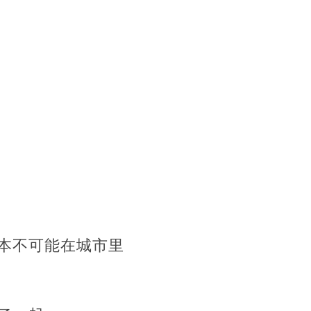
本不可能在城市里