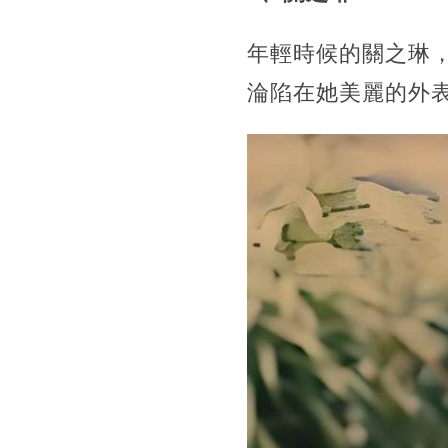
年輕時候的關之琳
淪陷在她美麗的外