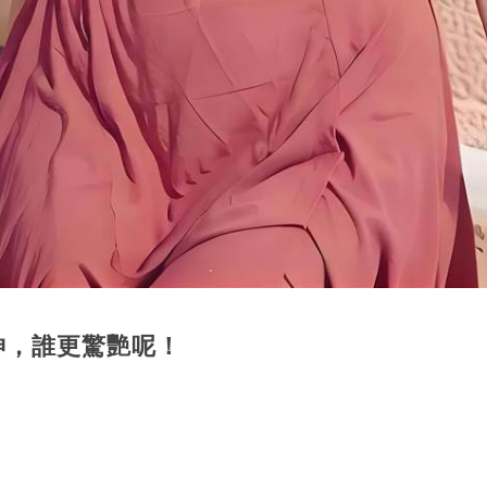
神，誰更驚艷呢！