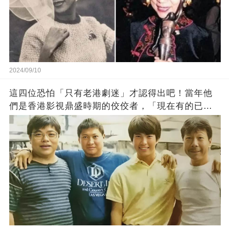
2024/09/10
這四位恐怕「只有老港劇迷」才認得出吧！當年他
們是香港影視鼎盛時期的佼佼者，「現在有的已離
世」有的淡出娛樂圈