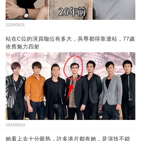
2024/09/11
站在C位的演員咖位有多大，吳尊都得靠邊站，77歲
依舊魅力四射
2024/09/10
她看上去十分眼熟，許多港片都有她，是演技不錯