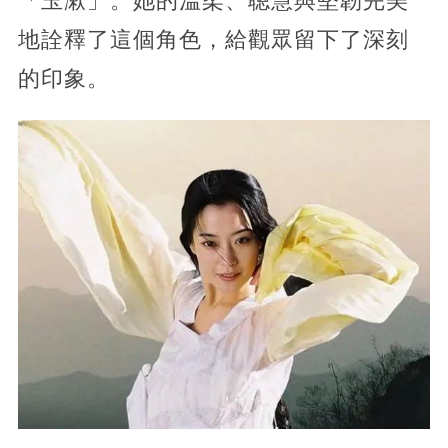
「玉漱」。她的溫柔、聰慧與堅韌完美
地詮釋了這個角色，給觀眾留下了深刻
的印象。