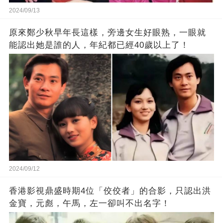
2024/09/13
原來鄭少秋早年長這樣，旁邊女生好眼熟，一眼就
能認出她是誰的人，年紀都已經40歲以上了！
2024/09/12
香港影視鼎盛時期4位「佼佼者」的合影，只認出洪
金寶，元彪，午馬，左一卻叫不出名字！