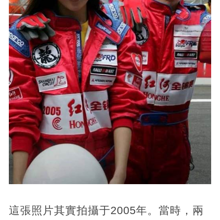
這張照片其實拍攝于2005年。當時，兩