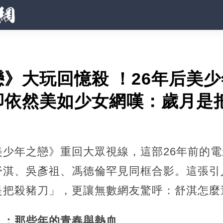
》大玩回憶殺 ！26年后美
卻依然美如少女網嘆：歲月是
美少年之戀》重回大眾視線，這部26年前的
舒淇、吳彥祖、馮德倫罕見同框合影。這張引
是把殺豬刀」，更讓無數網友驚呼：舒淇怎麼
》：那些年的青春與熱血