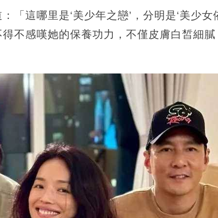
：「這哪里是‘美少年之戀’，分明是‘美少女
不得不感嘆她的保養功力，不僅皮膚白皙細膩