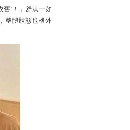
依舊’！」舒淇一如
，整體狀態也格外