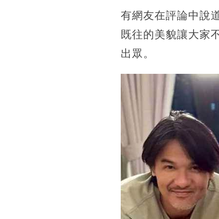
有網友在評論中說道
既往的美貌讓大家
出眾​​。