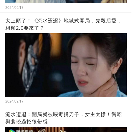
2024/09/17
太上頭了！《流水迢迢》地獄式開局，先殺后愛，
相柳2.0要來了？
2024/09/17
流水迢迢：開局就被喂毒捅刀子，女主太慘！衛昭
與裴琰過招很帶感