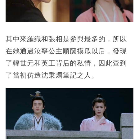
其中來羅織和張相是參與最多的，所以
在她通過汝寧公主順藤摸瓜以后，發現
了韓世元和英王背后的私情，因此查到
了當初仿造沈秉燭筆記之人。