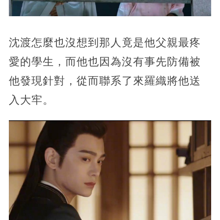
沈渡怎麼也沒想到那人竟是他父親最疼
愛的學生，而他也因為沒有事先防備被
他發現針對，從而聯系了來羅織將他送
入大牢。