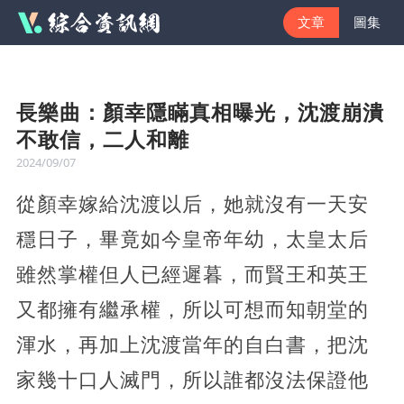
文章
圖集
長樂曲：顏幸隱瞞真相曝光，沈渡崩潰
不敢信，二人和離
2024/09/07
從顏幸嫁給沈渡以后，她就沒有一天安
穩日子，畢竟如今皇帝年幼，太皇太后
雖然掌權但人已經遲暮，而賢王和英王
又都擁有繼承權，所以可想而知朝堂的
渾水，再加上沈渡當年的自白書，把沈
家幾十口人滅門，所以誰都沒法保證他