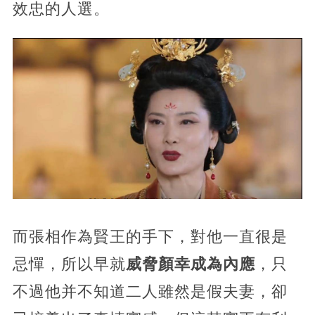
效忠的人選。
而張相作為賢王的手下，
對他一直很是
忌憚，所以早就
威脅顏幸成為內應
，只
不過他并不知道二人雖然是假夫妻，卻