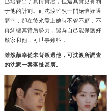
已培養出了真情實感，但這其實更有利
于他的計劃。而沈渡雖然一開始懷疑過
顏幸，卻在後來愛上她時不管不顧，
不
再糾纏其背后勢力，認為自己能保護好
顏家和他，可世事難料，
雖然顏幸從未背叛過他，可沈渡所調查
的沈家一案牽扯甚廣。