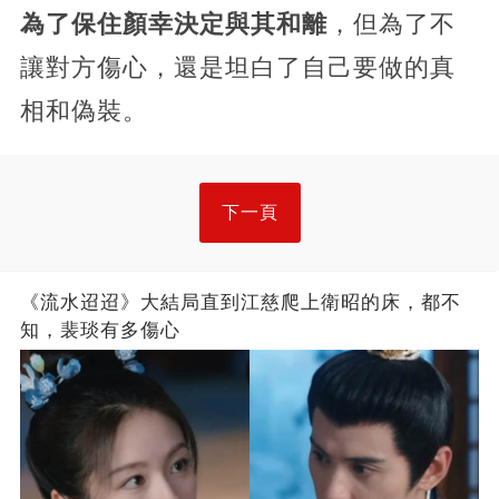
為了保住顏幸決定與其和離
，但為了不
讓對方傷心，還是坦白了自己要做的真
相和偽裝。
下一頁
《流水迢迢》大結局直到江慈爬上衛昭的床，都不
知，裴琰有多傷心