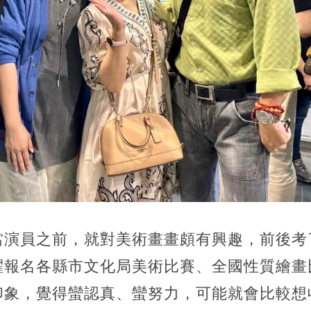
當演員之前，就對美術畫畫頗有興趣，前後考
躍報名各縣市文化局美術比賽、全國性質繪畫
印象，覺得蠻認真、蠻努力，可能就會比較想