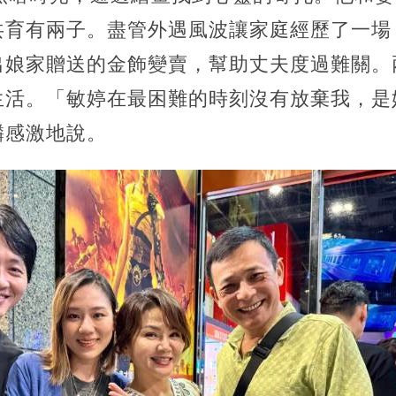
共育有兩子。盡管外遇風波讓家庭經歷了一場
出娘家贈送的金飾變賣，幫助丈夫度過難關。
生活。「敏婷在最困難的時刻沒有放棄我，是
麟感激地說。