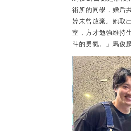
術所的同學，婚后
婷未曾放棄。她取
室，方才勉強維持
斗的勇氣。」馬俊