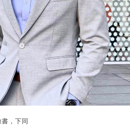
臉書，
下同