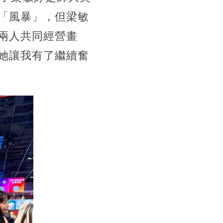
「風暴」，但梁敏
兩人共同經營畫
她讓我有了繼續奮