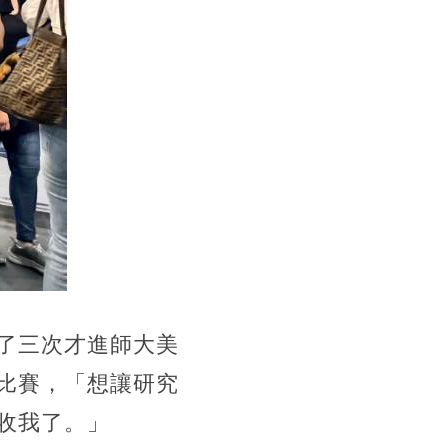
了三次才進師大美
比賽，「想讓研究
收我了。」