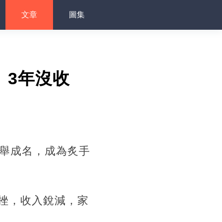
文章
圖集
」3年沒收
一舉成名，成為炙手
挫，收入銳減，家