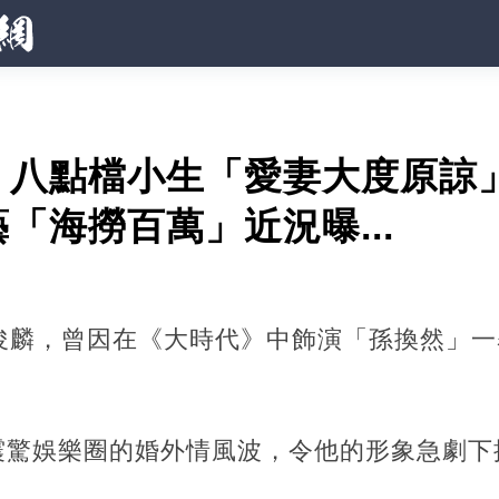
！八點檔小生「愛妻大度原諒
「海撈百萬」近況曝...
馬俊麟，曾因在《大時代》中飾演「孫換然」
震驚娛樂圈的婚外情風波，令他的形象急劇下