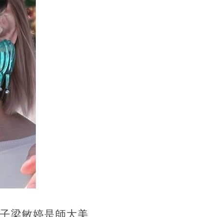
子梁敏婷是師大美