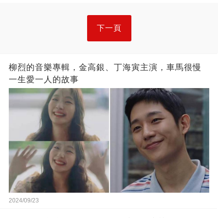
下一頁
柳烈的音樂專輯，金高銀、丁海寅主演，車馬很慢
一生愛一人的故事
2024/09/23