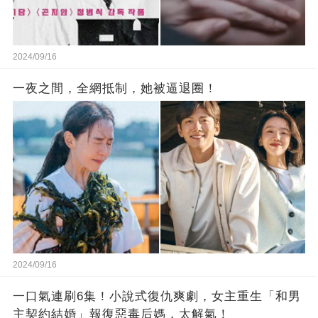
2024/09/16
一夜之間，全網抵制，她被逼退圈！
2024/09/16
一口氣連刷6集！小說式復仇爽劇，女主重生「和男
主契約結婚」報復惡毒后媽，太解氣！