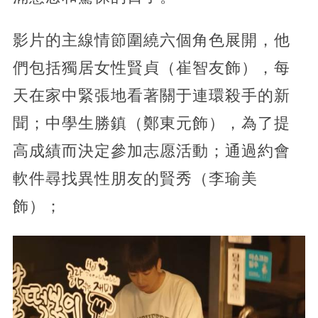
影片的主線情節圍繞六個角色展開，他
們包括獨居女性賢貞（崔智友飾），每
天在家中緊張地看著關于連環殺手的新
聞；中學生勝鎮（鄭東元飾），
為了提
高成績而決定參加志愿活動；通過約會
軟件尋找異性朋友的賢秀（李瑜美
飾）；