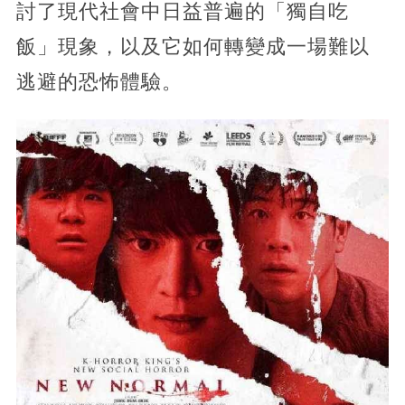
討了現代社會中日益普遍的「獨自吃
飯」現象，以及它如何轉變成一場難以
逃避的恐怖體驗。