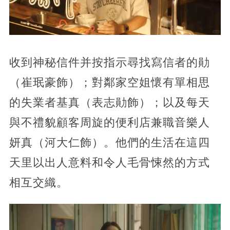
收到神秘信件并按指示尋找寫信者的勛
（崔珉豪飾）；對鄰家空姐懷有單相思
的失業者基真（表志勛飾）；以及每天
與不禮貌顧客周旋的便利店兼職音樂人
妍真（河大仁飾）。他們的生活在這四
天里以出人意料和令人毛骨悚然的方式
相互交織。