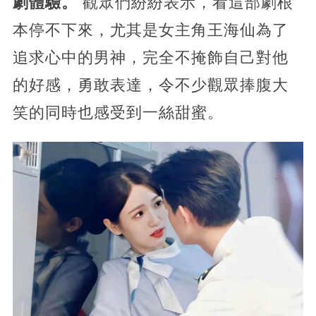
劇體驗。
觀眾們紛紛表示，看這部劇根
本停不下來，尤其是女主角王海仙為了
追求心中的男神，完全不掩飾自己對他
的好感，勇敢表達，令不少觀眾捧腹大
笑的同時也感受到一絲甜蜜。