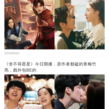
2024/09/23
《舍不得星星》今日開播，原作者都磕的青梅竹
馬，戲外包BE的