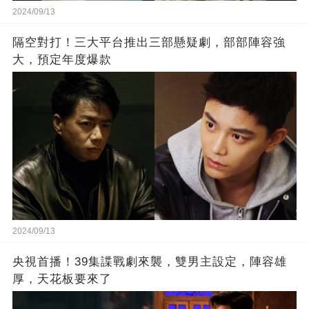
2024/09/13
隔空對打！三大平台推出三部懸疑劇，部部陣容強
大，預定年度爆款
2024/09/13
央視首播！39集諜戰劇來襲，雙男主設定，陣容雄
厚，天花板要來了