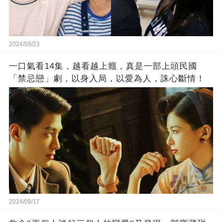
2024/09/23
一口氣看14集，越看越上癮，真是一部上頭民國
「禁忌戀」劇，以身入局，以愛為人，誅心斷情！
2024/09/17