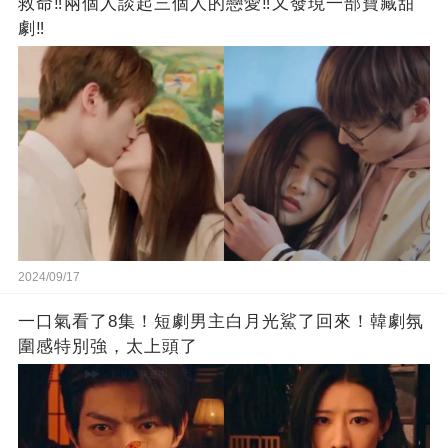
救命‼兩個人談起三個人的戀愛‼又發現一部寶藏甜
劇‼
2024/09/17
一口氣看了8集！短劇男主白月光鯊了回來！韓劇氛
圍感特別強，太上頭了