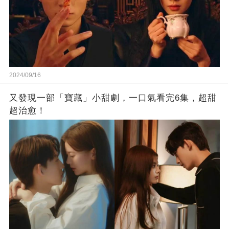
2024/09/16
又發現一部「寶藏」小甜劇，一口氣看完6集，超甜
超治愈！