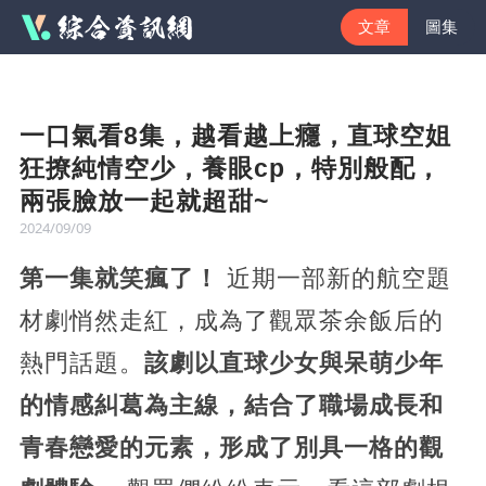
文章
圖集
一口氣看8集，越看越上癮，直球空姐
狂撩純情空少，養眼cp，特別般配，
兩張臉放一起就超甜~
2024/09/09
第一集就笑瘋了！
近期一部新的航空題
材劇悄然走紅，成為了觀眾茶余飯后的
熱門話題。
該劇以直球少女與呆萌少年
的情感糾葛為主線，結合了職場成長和
青春戀愛的元素，形成了別具一格的觀