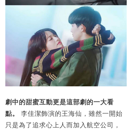
劇中的甜蜜互動更是這部劇的一大看
點。
李佳潔飾演的王海仙，雖然一開始
只是為了追求心上人而加入航空公司，