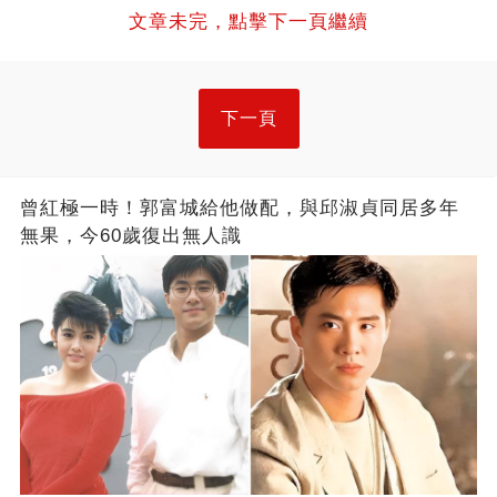
文章未完，點擊下一頁繼續
下一頁
曾紅極一時！郭富城給他做配，與邱淑貞同居多年
無果，今60歲復出無人識