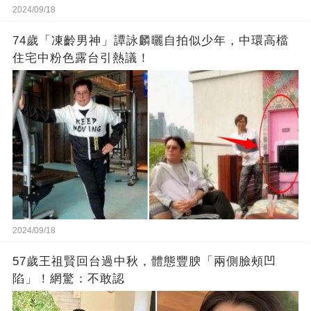
2024/09/18
74歲「凍齡男神」譚詠麟曬自拍似少年，中環高檔
住宅中粉色露台引熱議！
2024/09/18
57歲王祖賢回台過中秋，體態豐腴「兩側臉頰凹
陷」！網驚：不敢認