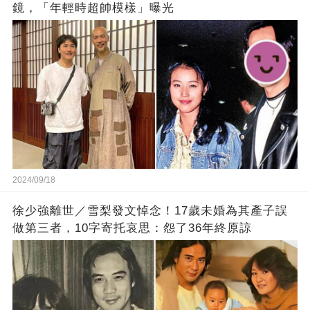
鏡，「年輕時超帥模樣」曝光
2024/09/18
徐少強離世／雪梨發文悼念！17歲未婚為其產子誤
做第三者，10字寄托哀思：怨了36年終原諒