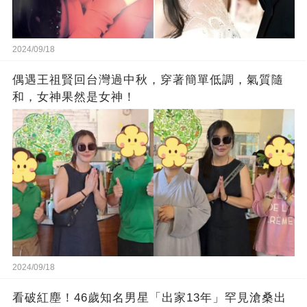
2024/09/18
偶遇王祖賢回台灣過中秋，穿著簡單低調，氣質隨
和，女神果然是女神！
2024/09/18
看破紅塵！46歲知名男星「出家13年」罕見滄桑出