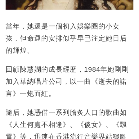
當年，她還是一個初入娛樂圈的小女
孩，但命運的安排似乎早已注定她日后
的輝煌。
回顧陳慧嫻的成長經歷，1984年她剛剛
加入華納唱片公司，以一曲《逝去的諾
言》一炮而紅。
隨后，她憑借一系列膾炙人口的歌曲如
《人生何處不相逢》、《傻女》、《飄
雪》等，迅速在香港流行音樂界站穩腳