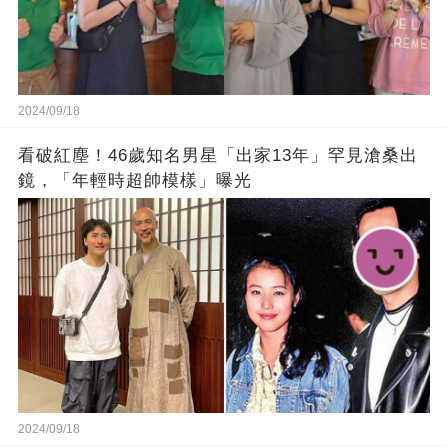
2024/09/18
看破紅塵！46歲知名男星「出家13年」罕見滄桑出
鏡，「年輕時超帥模樣」曝光
2024/09/18