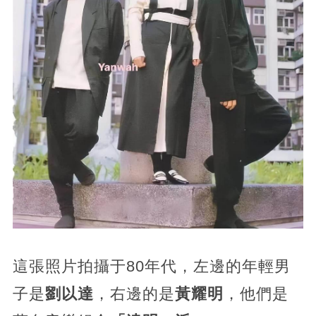
這張照片拍攝于80年代，
左邊的年輕男
子是
劉以達
，右邊的是
黃耀明
，他們是