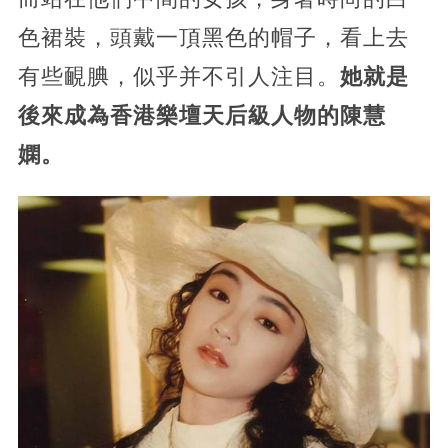
色裙裝，頭戴一頂黑色的帽子，看上去
有些靦腆，似乎并不引人注目。
她就是
後來成為香港樂壇天后級人物的陳慧
嫻。