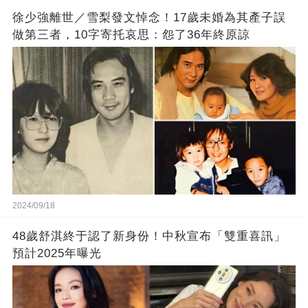
徐少強離世／雪梨發文悼念！17歲未婚為其產子誤
做第三者，10字寄托哀思：怨了36年終原諒
2024/09/18
48歲舒淇終于認了新身份！中秋宣布「雙重喜訊」
預計2025年曝光