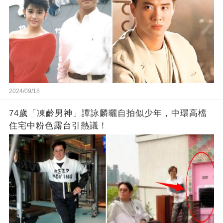
2024/09/18
74歲「凍齡男神」譚詠麟曬自拍似少年，中環高檔
住宅中粉色露台引熱議！