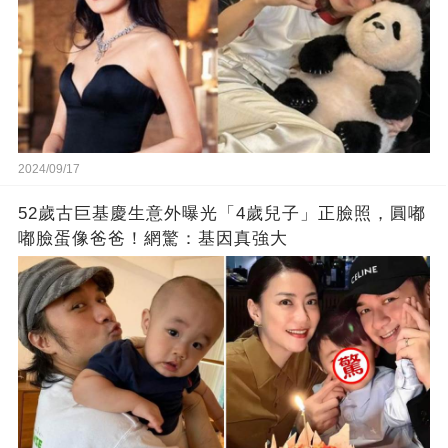
2024/09/17
52歲古巨基慶生意外曝光「4歲兒子」正臉照，圓嘟
嘟臉蛋像爸爸！網驚：基因真強大