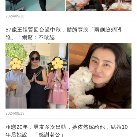
2024/09/18
57歲王祖賢回台過中秋，體態豐腴「兩側臉頰凹
陷」！網驚：不敢認
2024/09/18
相戀20年，男友多次出軌，她依然嫁給他，結婚10
年后她說：「感謝老公」