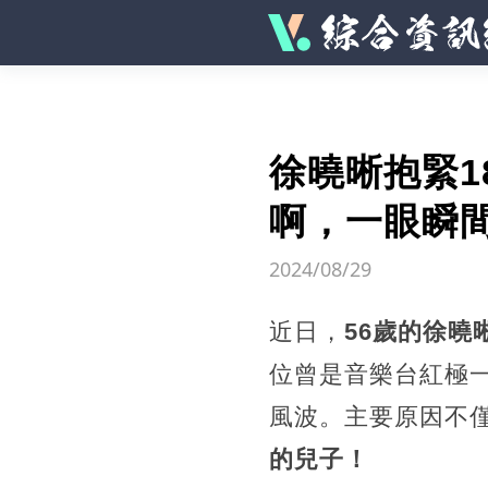
徐曉晰抱緊1
啊，一眼瞬
2024/08/29
近日，
56歲的徐曉
位曾是音樂台紅極
風波。主要原因不
的兒子！