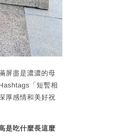
滿屏盡是濃濃的母
ashtags「短暫相
深厚感情和美好祝
高是吃什麼長這麼