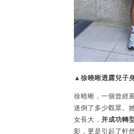
▲徐曉晰透露兒子身
徐曉晰，一個曾經
迷倒了多少觀眾。
女長大，
并成功轉
影，更是引起了軒