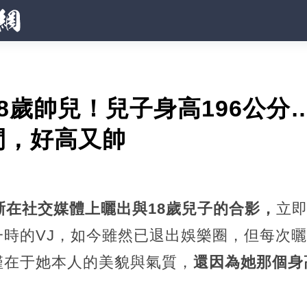
8歲帥兒！兒子身高196公分
間，好高又帥
晰在社交媒體上曬出與18歲兒子的合影，
立
一時的VJ，如今雖然已退出娛樂圈，但每次
僅在于她本人的美貌與氣質，
還因為她那個身