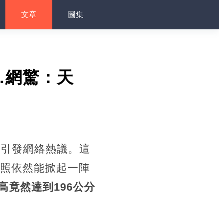
文章
圖集
…網驚：天
即引發網絡熱議。這
曬照依然能掀起一陣
高竟然達到196公分