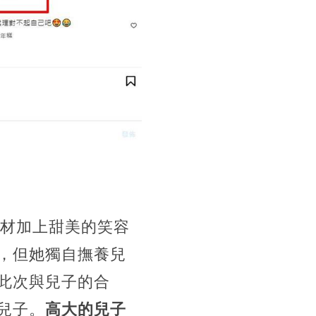
身材加上甜美的笑容
，但她獨自撫養兒
此次與兒子的合
兒子。
高大的兒子