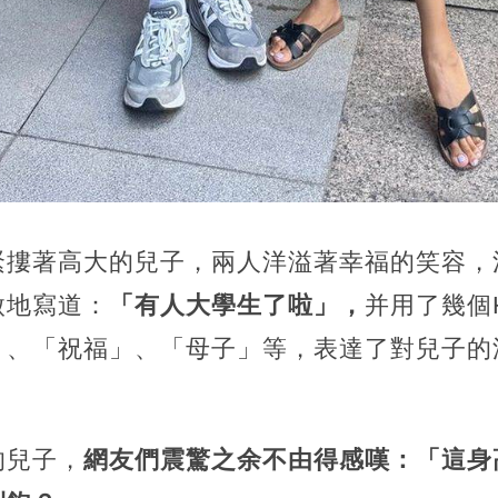
緊摟著高大的兒子，兩人洋溢著幸福的笑容，
傲地寫道：
「有人大學生了啦」，
并用了幾個H
」
、「祝福」、「母子」等，表達了對兒子的
的兒子，
網友們震驚之余不由得感嘆：「這身