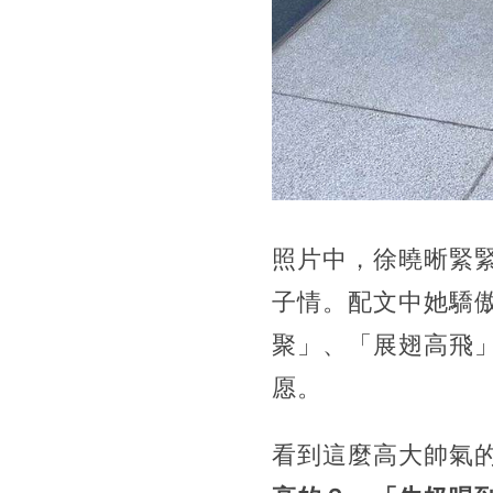
照片中，
徐曉晰緊
子情。配文中她驕
聚」、「展翅高飛
愿。
看到這麼高大帥氣