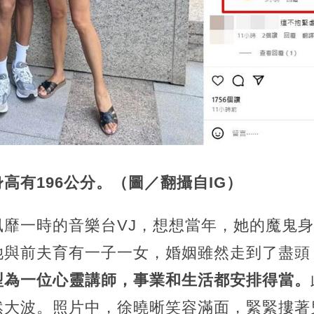
高有196公分。（圖／翻攝自IG）
風靡一時的音樂台VJ，想想當年，她的魔鬼
她與前夫育有一子一女，婚姻雖然走到了盡頭
型為一位心靈講師，事業和生活都安排得當。
然大波。照片中，徐曉晰笑容滿面，緊緊摟著