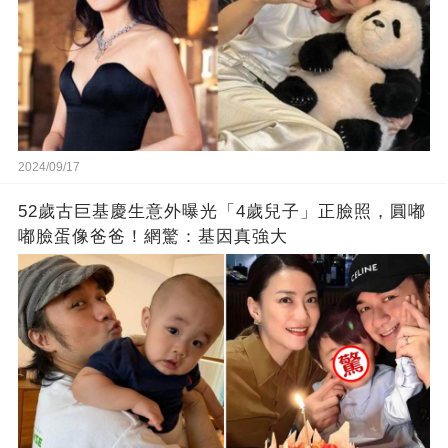
2024/09/17
52歲古巨基慶生意外曝光「4歲兒子」正臉照，圓嘟
嘟臉蛋像爸爸！網驚：基因真強大