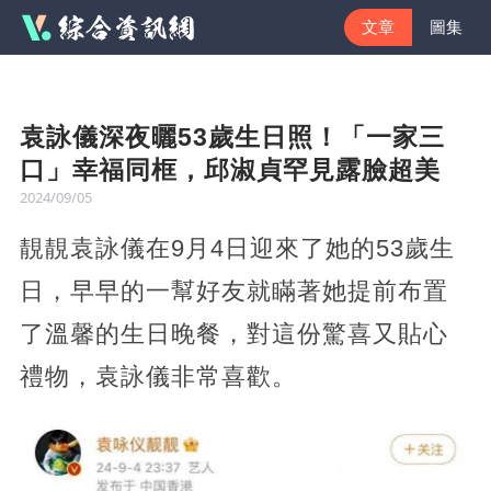
文章
圖集
袁詠儀深夜曬53歲生日照！「一家三
口」幸福同框，邱淑貞罕見露臉超美
2024/09/05
靚靚袁詠儀在9月4日迎來了她的53歲生
日，早早的一幫好友就瞞著她提前布置
了溫馨的生日晚餐，對這份驚喜又貼心
禮物，袁詠儀非常喜歡。