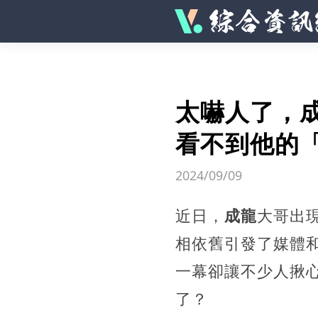
太嚇人了，
看不到他的
2024/09/09
近日，
成龍
大哥出
相依舊引發了媒體
一幕卻讓不少人揪
了？