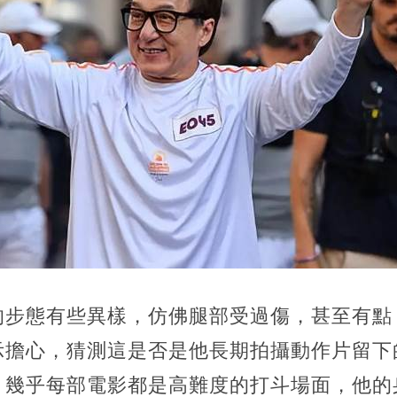
的步態有些異樣，仿佛腿部受過傷，甚至有點
示擔心，猜測這是否是他長期拍攝動作片留下
，幾乎每部電影都是高難度的打斗場面，他的