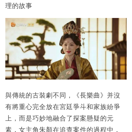
理的故事
與傳統的古裝劇不同，《長樂曲》并沒
有將重心完全放在宮廷爭斗和家族紛爭
上，而是巧妙地融合了探案懸疑的元
素，女主角朱顏在追查案件的過程中，