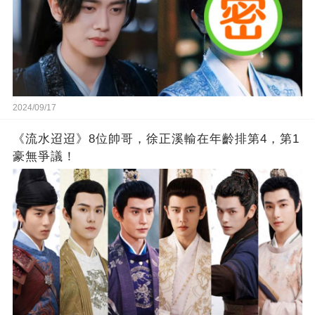
2024/09/17
《流水迢迢》8位帥哥，徐正溪輸在年齡排第4，第1
豪無爭議！