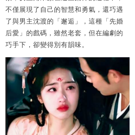
不僅展現了自己的智慧和勇氣，還巧遇
了與男主沈渡的「邂逅」，這種「先婚
后愛」的戲碼，雖然老套，但在編劇的
巧手下，卻變得別有韻味。