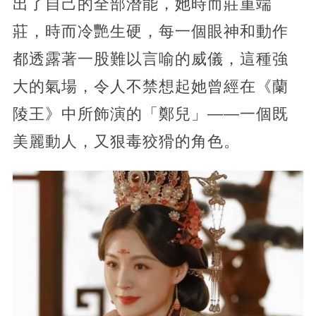
出了自己的全部潛能，她時而莊重端
莊，時而冷艷生硬，每一個眼神和動作
都透露著一股難以言喻的威儀，這種強
大的氣場，令人不禁想起她曾經在《蘭
陵王》中所飾演的「鄭兒」——一個既
美麗動人，又狠毒狡猾的角色。