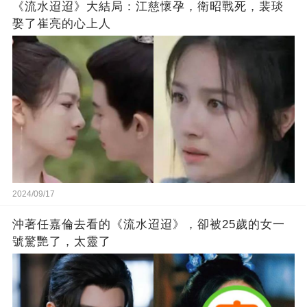
《流水迢迢》大結局：江慈懷孕，衛昭戰死，裴琰
娶了崔亮的心上人
2024/09/17
沖著任嘉倫去看的《流水迢迢》，卻被25歲的女一
號驚艷了，太靈了