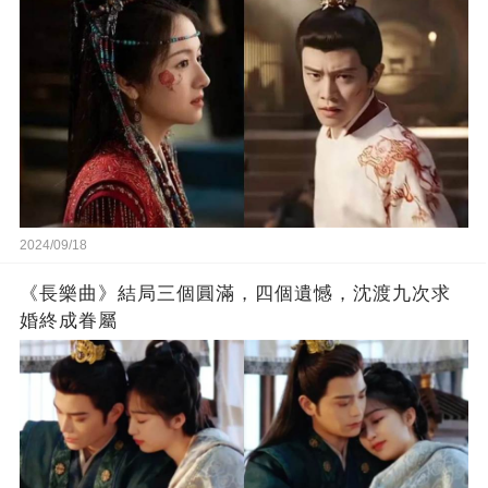
2024/09/18
《長樂曲》結局三個圓滿，四個遺憾，沈渡九次求
婚終成眷屬