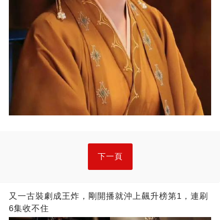
下一頁
又一古裝劇成王炸，剛開播就沖上飆升榜第1，連刷
6集收不住