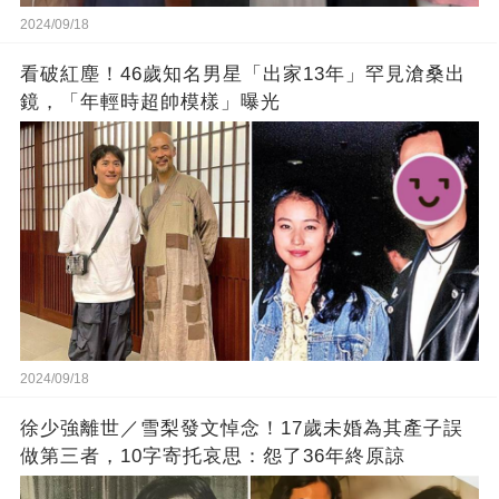
2024/09/18
看破紅塵！46歲知名男星「出家13年」罕見滄桑出
鏡，「年輕時超帥模樣」曝光
2024/09/18
徐少強離世／雪梨發文悼念！17歲未婚為其產子誤
做第三者，10字寄托哀思：怨了36年終原諒