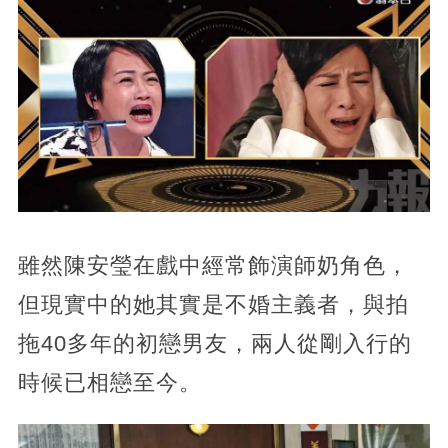
雖然陳安瑩在戲中經常飾演師奶角色，
但現實中的她其實是不婚主義者，與拍
拖40多年的初戀男友，兩人從剛入行的
時候已相戀至今。