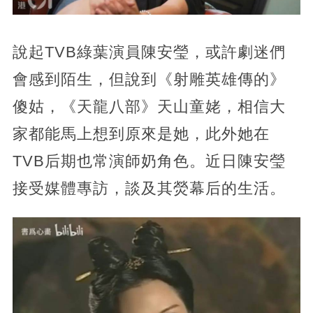
說起TVB綠葉演員陳安瑩，或許劇迷們
會感到陌生，但說到《射雕英雄傳的》
傻姑，《天龍八部》天山童姥，相信大
家都能馬上想到原來是她，此外她在
TVB后期也常演師奶角色。近日陳安瑩
接受媒體專訪，談及其熒幕后的生活。