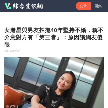
文章
圖集
女港星與男友拍拖40年堅持不婚，稱不
介意對方有「第三者」：原因讓網友傻
眼
2024/09/04