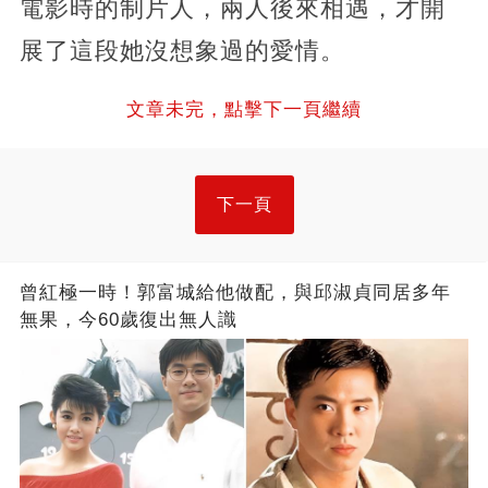
電影時的制片人，兩人後來相遇，才開
展了這段她沒想象過的愛情。
文章未完，點擊下一頁繼續
下一頁
曾紅極一時！郭富城給他做配，與邱淑貞同居多年
無果，今60歲復出無人識