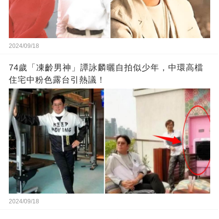
2024/09/18
74歲「凍齡男神」譚詠麟曬自拍似少年，中環高檔
住宅中粉色露台引熱議！
2024/09/18