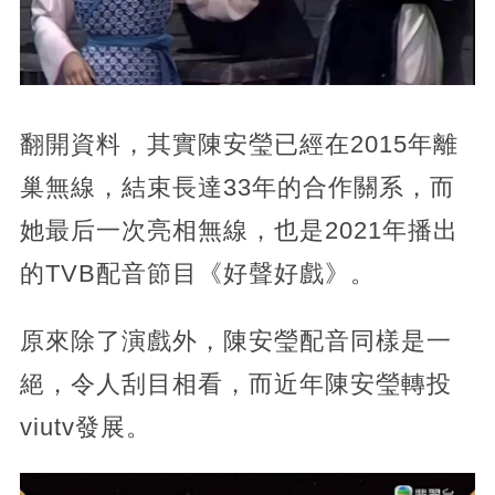
翻開資料，
其實陳安瑩已經在2015年離
巢無線，結束長達33年的合作關系，而
她最后一次亮相無線，也是2021年播出
的TVB配音節目《好聲好戲》。
原來除了演戲外，陳安瑩配音同樣是一
絕，
令人刮目相看，而近年陳安瑩轉投
viutv發展。