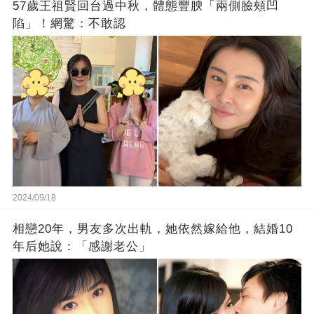
57歲王祖賢回台過中秋，體態豐腴「兩側臉頰凹
陷」！網驚：不敢認
2024/09/18
相戀20年，男友多次出軌，她依然嫁給他，結婚10
年后她說：「感謝老公」