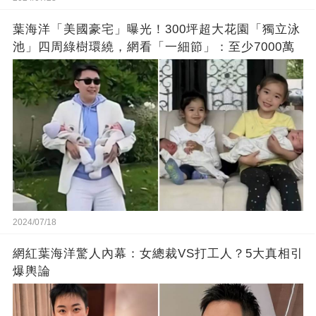
葉海洋「美國豪宅」曝光！300坪超大花園「獨立泳
池」四周綠樹環繞，網看「一細節」：至少7000萬
2024/07/18
網紅葉海洋驚人內幕：女總裁VS打工人？5大真相引
爆輿論