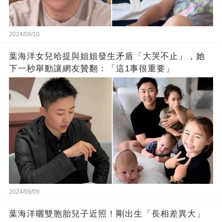
2024/09/10
葉海洋女兒哈提與姐姐發生矛盾「大哭不止」，她
下一秒舉動讓網友贊翻：「這1事很重要」
2024/09/09
葉海洋曬雙胞胎兒子近照！剛出生「長相差異大」