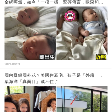
全網嘩然，如今「一模一樣」擊碎傳言，歐森和二
姐如復制粘貼
2024/09/03
國內賺錢國外花？美國住豪宅、孩子是「外籍」，
葉海洋「真面目」藏不住了