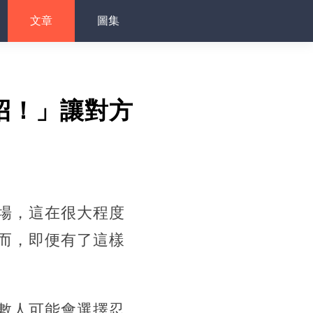
文章
圖集
招！」讓對方
場，這在很大程度
而，即便有了這樣
數人可能會選擇忍