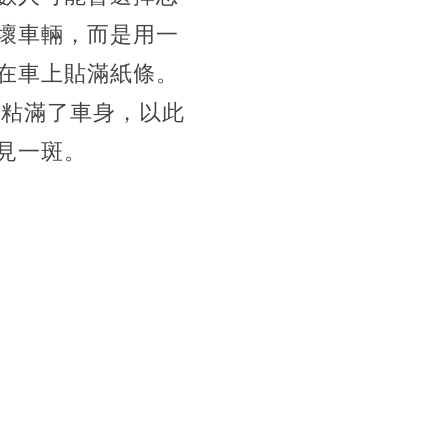
壞車輛，而是用一
在車上貼滿紙條。
膠粘滿了車身，以此
見一斑。