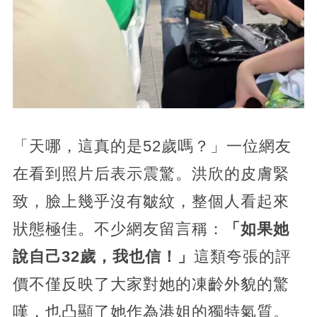
「天哪，這真的是52歲嗎？」一位網友
在看到照片后表示震驚。洪欣的皮膚緊
致，臉上幾乎沒有皺紋，整個人看起來
狀態極佳。不少網友留言稱：
「如果她
說自己32歲，我也信！」
這類夸張的評
價不僅反映了大家對她的凍齡外貌的驚
嘆，也凸顯了她作為港姐的獨特氣質。