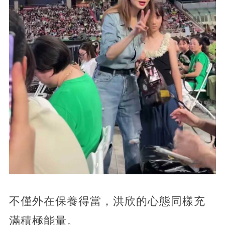
不僅外在保養得當，洪欣的心態同樣充
滿積極能量。