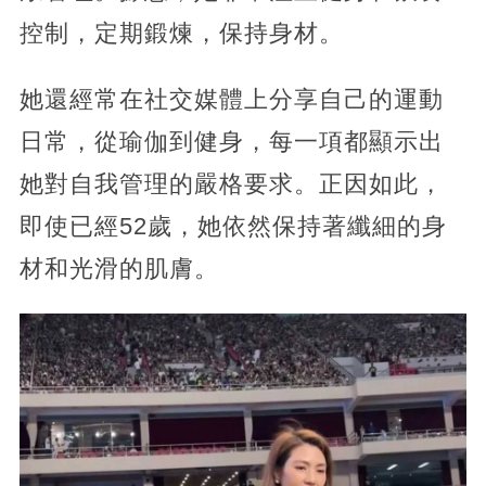
控制，定期鍛煉，保持身材。
她還經常在社交媒體上分享自己的運動
日常，從瑜伽到健身，每一項都顯示出
她對自我管理的嚴格要求。正因如此，
即使已經52歲，她依然保持著纖細的身
材和光滑的肌膚。