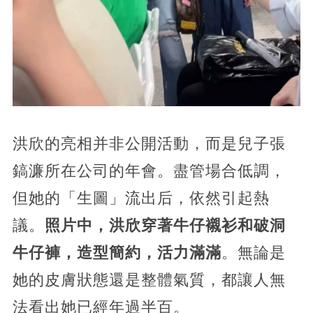
洪欣的亮相并非公開活動，
而是兒子張
鎬濂所在公司的年會。盡管場合低調，
但她的「生圖」流出后，依然引起熱
議。
照片中，洪欣穿著牛仔襯衫和破洞
牛仔褲，造型簡約，活力滿滿
。無論是
她的皮膚狀態還是整體氣質，
都讓人無
法看出她已經年過半百。