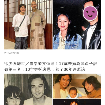
2024/09/18
徐少強離世／雪梨發文悼念！17歲未婚為其產子誤
做第三者，10字寄托哀思：怨了36年終原諒