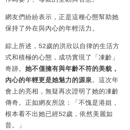
網友們紛紛表示，正是這種心態幫助她
保持了外在與內心的年輕活力。
綜上所述，52歲的洪欣以自律的生活方
式和積極的心態，成功實現了「凍齡」
奇跡。
她不僅擁有與年齡不符的美貌，
內心的年輕更是她魅力的源泉
。這次年
會上的亮相，無疑再次證明了她的凍齡
傳奇。正如網友所說：「不愧是港姐，
根本看不出她已經52歲，依然美麗如
昔。」