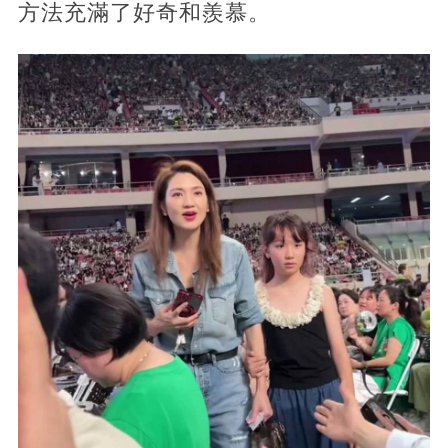
方法充滿了好奇和羨慕。