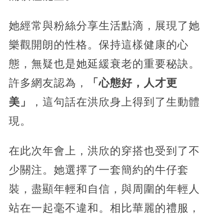
她經常與粉絲分享生活點滴，展現了她
樂觀開朗的性格。保持這樣健康的心
態，無疑也是她延緩衰老的重要秘訣。
許多網友認為，
「心態好，人才更
美」
，這句話在洪欣身上得到了生動體
現。
在此次年會上，洪欣的穿搭也受到了不
少關注。她選擇了一套簡約的牛仔套
裝，盡顯年輕和自信，與周圍的年輕人
站在一起毫不違和。相比華麗的禮服，