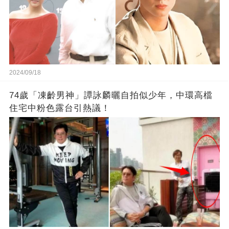
2024/09/18
74歲「凍齡男神」譚詠麟曬自拍似少年，中環高檔
住宅中粉色露台引熱議！