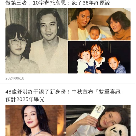
做第三者，10字寄托哀思：怨了36年終原諒
2024/09/18
48歲舒淇終于認了新身份！中秋宣布「雙重喜訊」
預計2025年曝光