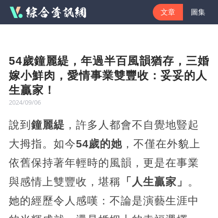
文章
圖集
54歲鐘麗緹，年過半百風韻猶存，三婚
嫁小鮮肉，愛情事業雙豐收：妥妥的人
生贏家！
2024/09/06
說到
鐘麗緹
，許多人都會不自覺地豎起
大拇指。如今
54歲的她
，不僅在外貌上
依舊保持著年輕時的風韻，更是在事業
與感情上雙豐收，堪稱
「人生贏家」
。
她的經歷令人感嘆：不論是演藝生涯中