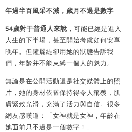
年過半百風采不減，
歲月不過是數字
54歲對于普通人來說
，可能已經是進入
人生的下半場，甚至開始考慮如何安享
晚年。但鐘麗緹卻用她的狀態告訴我
們，年齡并不能束縛一個人的魅力。
無論是在公開活動還是社交媒體上的照
片，
她的身材依舊保持得令人稱羨，肌
膚緊致光滑，充滿了活力與自信。很多
網友感嘆道：「女神就是女神，年齡在
她面前只不過是一個數字！」