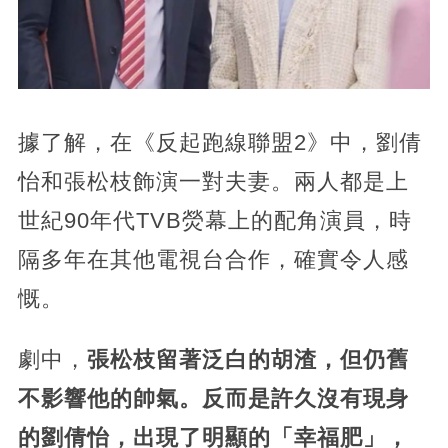
據了解，
在《反起跑線聯盟2》中，劉倩
怡和張松枝飾演一對夫妻。兩人都是上
世紀90年代TVB熒幕上的配角演員，時
隔多年在其他電視台合作，確實令人感
慨。
劇中，
張松枝留著泛白的胡渣，
但仍舊
不影響他的帥氣。反而是許久沒有現身
的劉倩怡，出現了明顯的「幸福肥」，