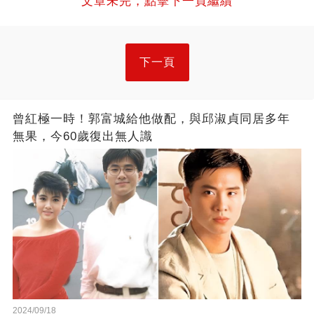
文章未完，點擊下一頁繼續
下一頁
曾紅極一時！郭富城給他做配，與邱淑貞同居多年
無果，今60歲復出無人識
2024/09/18