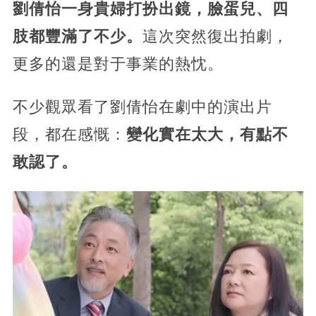
劉倩怡一身貴婦打扮出鏡，臉蛋兒、四
肢都豐滿了不少。
這次突然復出拍劇，
更多的還是對于事業的熱忱。
不少觀眾看了劉倩怡在劇中的演出片
段，都在感慨：
變化實在太大，有點不
敢認了。