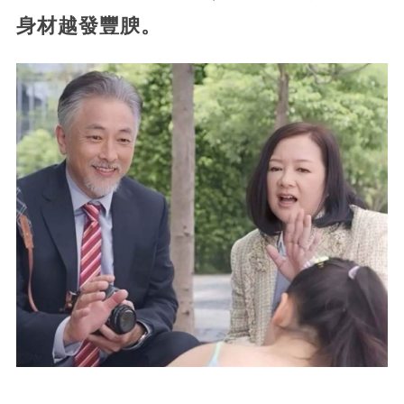
身材越發豐腴。