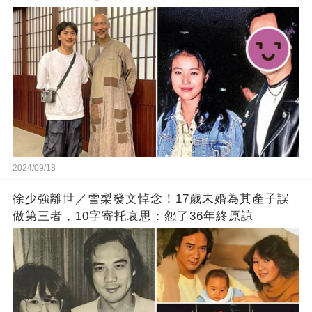
2024/09/18
徐少強離世／雪梨發文悼念！17歲未婚為其產子誤
做第三者，10字寄托哀思：怨了36年終原諒