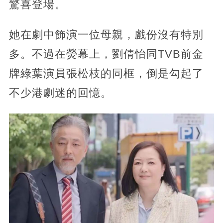
驚喜登場。
她在劇中飾演一位母親，戲份沒有特別
多。不過在熒幕上，劉倩怡同TVB前金
牌綠葉演員張松枝的同框，倒是勾起了
不少港劇迷的回憶。