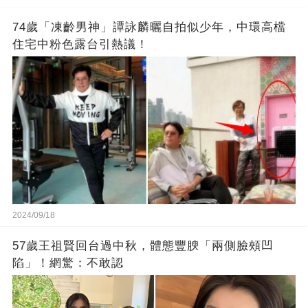
74歲「凍齡男神」譚詠麟曬自拍似少年，中環高檔
住宅中粉色露台引熱議！
2024/09/18
57歲王祖賢回台過中秋，體態豐腴「兩側臉頰凹
陷」！網驚：不敢認