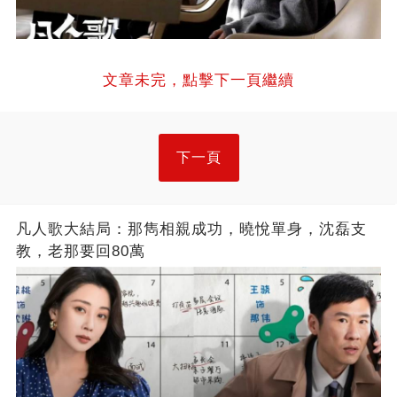
文章未完，點擊下一頁繼續
下一頁
凡人歌大結局：那雋相親成功，曉悅單身，沈磊支
教，老那要回80萬