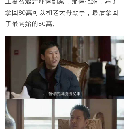
王睿智邀請那偉創業，那偉拒絕，為了
拿回80萬可以和老大哥動手，最后拿回
了最開始的80萬。