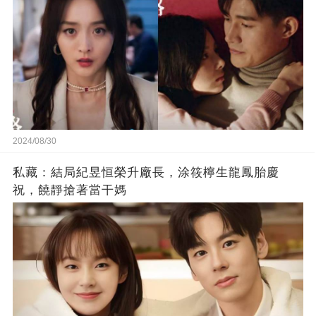
2024/08/30
私藏：結局紀昱恒榮升廠長，涂筱檸生龍鳳胎慶
祝，饒靜搶著當干媽