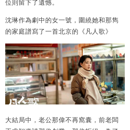
位則留下了遺憾。
沈琳作為劇中的女一號，圍繞她和那雋
的家庭譜寫了一首北京的《凡人歌》
大結局中，老公那偉不再窩囊，前老闆