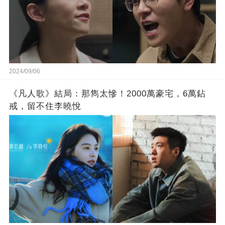
2024/09/06
《凡人歌》結局：那雋太慘！2000萬豪宅，6萬鉆
戒，留不住李曉悅