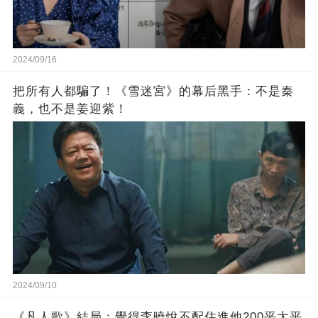
2024/09/16
把所有人都騙了！《雪迷宮》的幕后黑手：不是秦
義，也不是姜迎紫！
2024/09/10
《凡人歌》結局：覺得李曉悅不配住進他200平大平