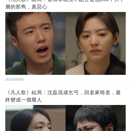
層的那雋，真惡心
2024/09/08
《凡人歌》結局：沈磊混成乞丐，回老家啃老，最
終變成一個廢人