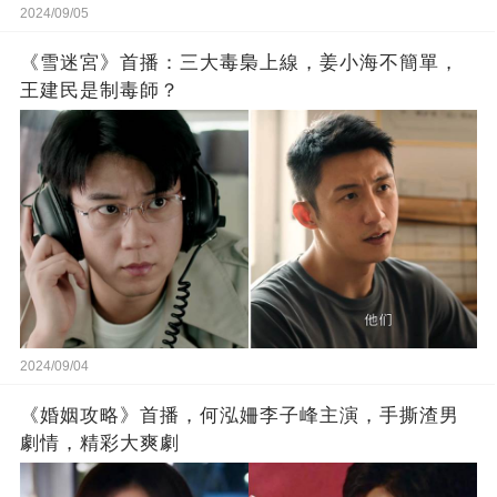
2024/09/05
《雪迷宮》首播：三大毒梟上線，姜小海不簡單，
王建民是制毒師？
2024/09/04
《婚姻攻略》首播，何泓姍李子峰主演，手撕渣男
劇情，精彩大爽劇