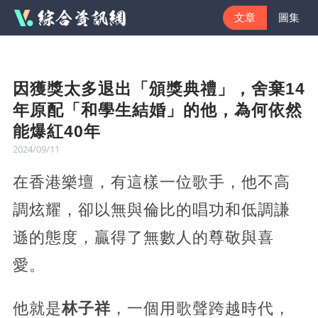
文章
圖集
因獲獎太多退出「頒獎典禮」，舍棄14
年原配「和學生結婚」的他，為何依然
能爆紅40年
2024/09/11
在香港樂壇，有這樣一位歌手，他不高
調炫耀，卻以無與倫比的唱功和低調謙
遜的態度，贏得了無數人的尊敬與喜
愛。
他就是
林子祥
，一個用歌聲跨越時代，