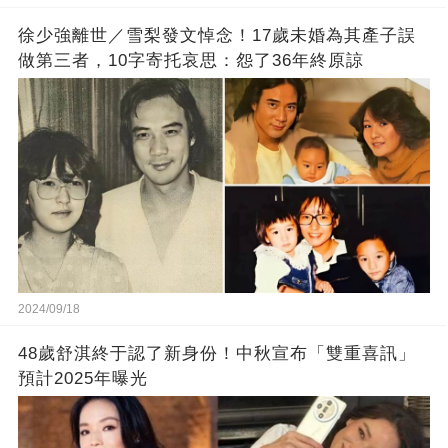
徐少強離世／雪梨發文悼念！17歲未婚為其產子誤
做第三者，10字寄托哀思：怨了36年終原諒
2024/09/18
48歲舒淇終于認了新身份！中秋宣布「雙重喜訊」
預計2025年曝光