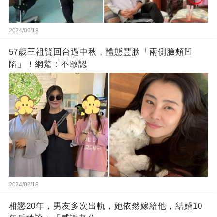
2024/09/18
57歲王祖賢回台過中秋，體態豐腴「兩側臉頰凹
陷」！網驚：不敢認
2024/09/18
相戀20年，男友多次出軌，她依然嫁給他，結婚10