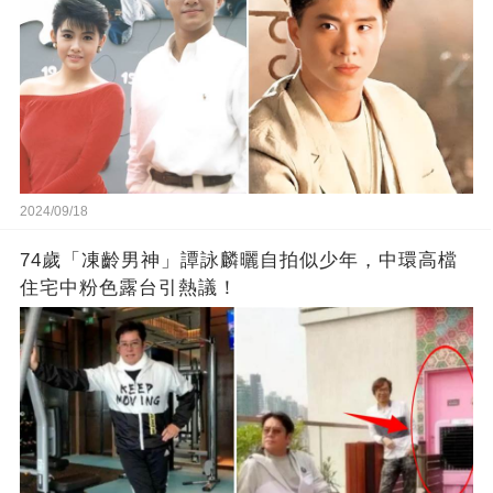
2024/09/18
74歲「凍齡男神」譚詠麟曬自拍似少年，中環高檔
住宅中粉色露台引熱議！