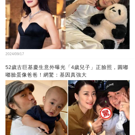
2024/09/17
52歲古巨基慶生意外曝光「4歲兒子」正臉照，圓嘟
嘟臉蛋像爸爸！網驚：基因真強大