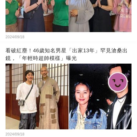
2024/09/18
看破紅塵！46歲知名男星「出家13年」罕見滄桑出
鏡，「年輕時超帥模樣」曝光
2024/09/18