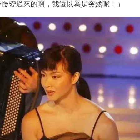
慢慢變過來的啊，我還以為是突然呢！」