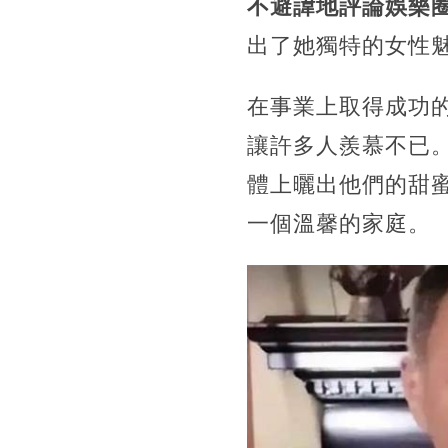
不避諱地評論娛樂
出了她獨特的女性魅
在事業上取得成功
讓許多人羨慕不已。
體上曬出他們的甜
一個溫馨的家庭​​。