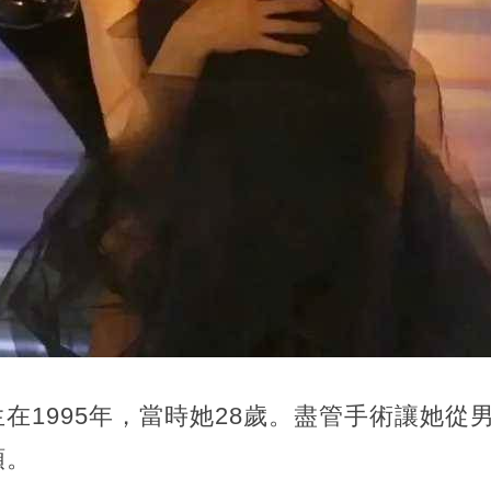
在1995年，
當時她28歲。盡管手術讓她從
順。