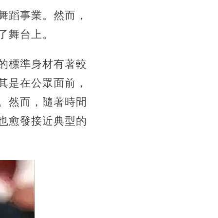
舞蹈事業。然而，
台上​​​​。
的標準身材有著較
其是在公眾面前，
。然而，隨著時間
也愈發接近典型的