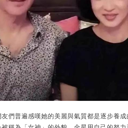
網友們普遍感嘆她的美麗與氣質都是逐步養成
今被稱為「女神」的外貌，金星用自己的努力