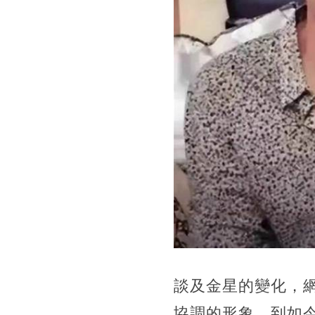
談及金星的變化，
協調的形象，到如