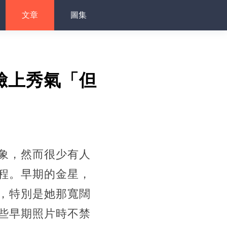
文章
圖集
臉上秀氣「但
象，然而很少有人
程。早期的金星，
，特別是她那寬闊
些早期照片時不禁