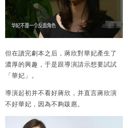
但在讀完劇本之后，蔣欣對華妃產生了
濃厚的興趣，于是跟導演請示想要試試
「華妃」。
導演起初并不看好蔣欣，并直言蔣欣演
不好華妃，因為不夠跋扈。