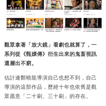
觀眾拿著「放大鏡」
看劇也就算了，一
系列從《甄嬛傳》衍生出來的鬼畜視訊
還層出不窮。
估計連鄭曉龍導演自己也想不到，自己
導演的這部作品，歷經十年也依舊是觀
眾愿意「二十刷、三十刷」的存在。