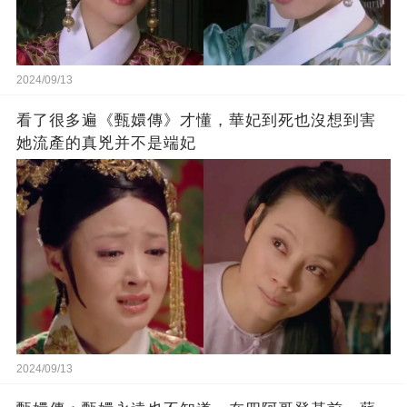
2024/09/13
看了很多遍《甄嬛傳》才懂，華妃到死也沒想到害
她流產的真兇并不是端妃
2024/09/13