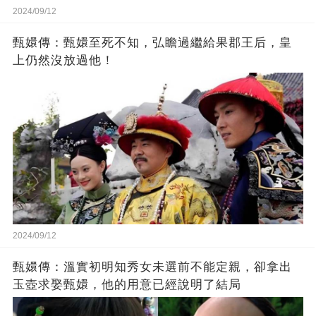
2024/09/12
甄嬛傳：甄嬛至死不知，弘瞻過繼給果郡王后，皇
上仍然沒放過他！
2024/09/12
甄嬛傳：溫實初明知秀女未選前不能定親，卻拿出
玉壺求娶甄嬛，他的用意已經說明了結局