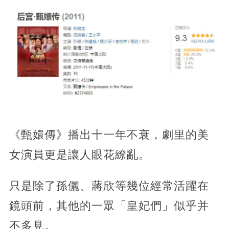
《甄嬛傳》播出十一年不衰，劇里的美
女演員更是讓人眼花繚亂。
只是除了孫儷、蔣欣等幾位經常活躍在
鏡頭前，其他的一眾「皇妃們」似乎并
不多見。