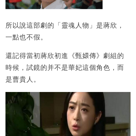
所以說這部劇的「靈魂人物」是蔣欣，
一點也不假。
還記得當初蔣欣初進《甄嬛傳》劇組的
時候，試鏡的并不是華妃這個角色，而
是曹貴人。