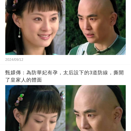
2024/09/12
甄嬛傳：為防華妃有孕，太后設下的3道防線，撕開
了皇家人的體面