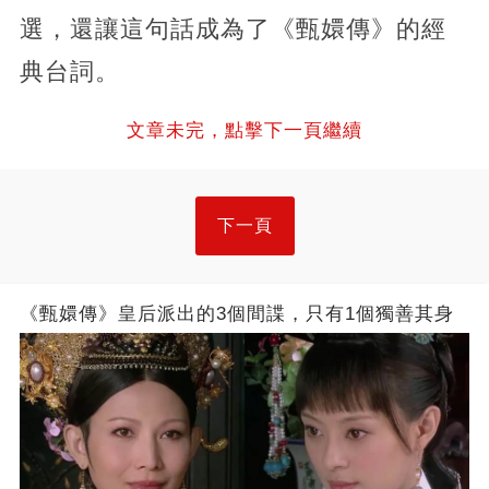
選，還讓這句話成為了《甄嬛傳》的經
典台詞。
文章未完，點擊下一頁繼續
下一頁
《甄嬛傳》皇后派出的3個間諜，只有1個獨善其身