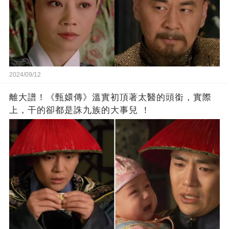
2024/09/12
離大譜！《甄嬛傳》溫實初頂著太醫的頭銜，實際
上，干的卻都是誅九族的大事兒 ​！