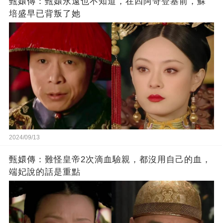
甄嬛傳：甄嬛永遠也不知道，在四阿哥登基前，蘇
培盛早已背叛了她
2024/09/13
甄嬛傳：難怪皇帝2次滴血驗親，都沒用自己的血，
端妃說的話是重點