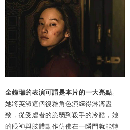
全鐘瑞的表演可謂是本片的一大亮點。
她將英淑這個復雜角色演繹得淋漓盡
致，從受虐者的脆弱到殺手的冷酷，她
的眼神與肢體動作仿佛在一瞬間就能轉