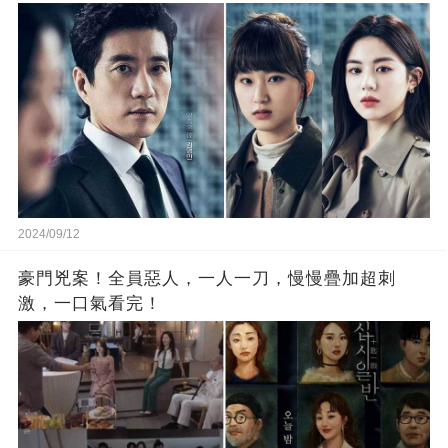
2024/09/12
豪門兇案！全員惡人，一人一刀，慢慢疊加超刺
激，一口氣看完！