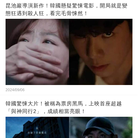
昆池巖導演新作！韓國懸疑驚悚電影，開局就是變
態狂遇到殺人狂，看完毛骨悚然！
2024/09/06
韓國驚悚大片！被稱為票房黑馬，上映首座超越
「與神同行2」，成績相當亮眼！