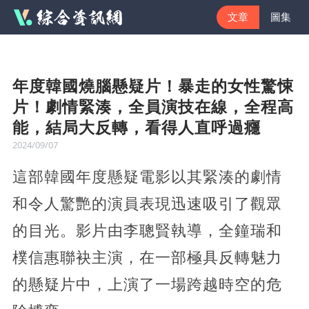
文章
圖集
年度韓國燒腦懸疑片！暴走的女性驚悚
片！劇情緊湊，全員演技在線，全程高
能，結局大反轉，看得人直呼過癮
2024/09/07
這部韓國年度懸疑電影以其緊湊的劇情
和令人驚艷的演員表現迅速吸引了觀眾
的目光。影片由李聰賢執導，全鐘瑞和
樸信惠聯袂主演，在一部極具反轉魅力
的懸疑片中，上演了一場跨越時空的危