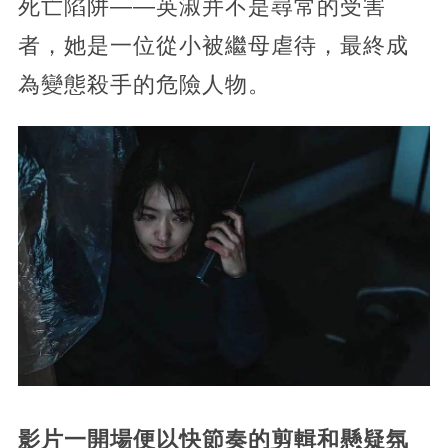
死亡陷阱——英淑并不是尋常的受害
者，她是一位從小被繼母虐待，最終成
為變態殺手的危險人物。
影片一開場便以快節奏的剪輯和懸疑氛