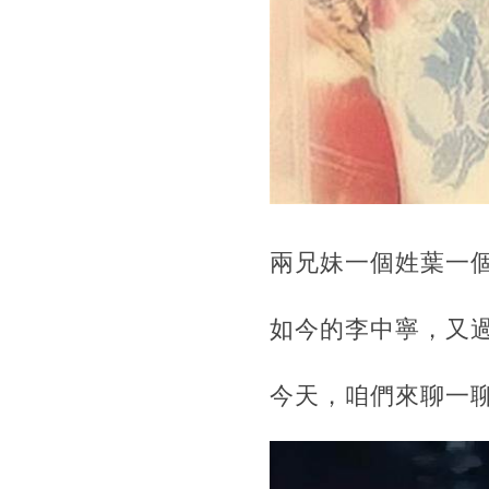
兩兄妹一個姓葉一
如今的李中寧，又
今天，咱們來聊一