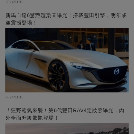
2024/11/18
新馬自達6驚艷渲染圖曝光！搭載豐田引擎，明年或
迎震撼登場！
2024/11/18
「狂野霸氣來襲！第6代豐田RAV4定妝照曝光，內
外全面升級驚艷登場！」