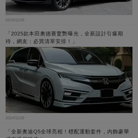
2024/11/18
「2025款本田奧德賽驚艷曝光，全新設計引爆期
待，網友：必買清單安排！」
2024/11/18
「全新奧迪Q5全球亮相！標配運動套件，內飾豪華