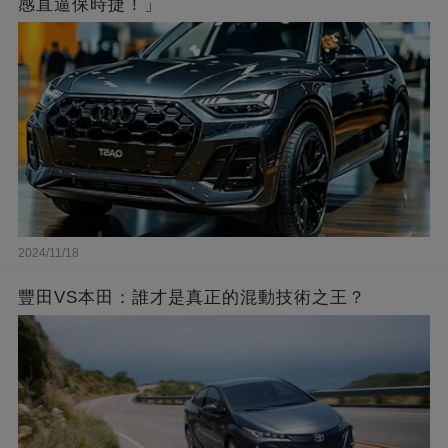
感直逼保時捷！」
2024/11/18
豐田VS本田：誰才是真正的混動技術之王？