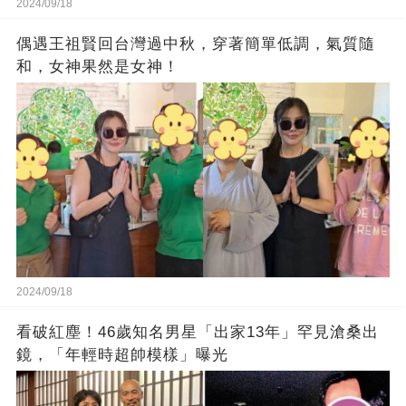
2024/09/18
偶遇王祖賢回台灣過中秋，穿著簡單低調，氣質隨
和，女神果然是女神！
2024/09/18
看破紅塵！46歲知名男星「出家13年」罕見滄桑出
鏡，「年輕時超帥模樣」曝光