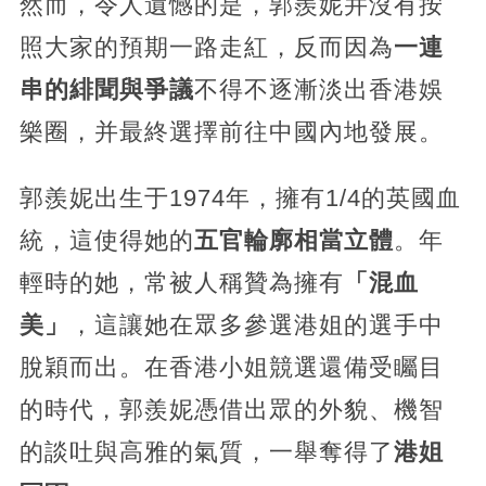
然而，
令人遺憾的是，郭羨妮并沒有按
照大家的預期一路走紅，反而因為
一連
串的緋聞與爭議
不得不逐漸淡出香港娛
樂圈，并最終選擇前往中國內地發展。
郭羨妮出生于1974年，擁有1/4的英國血
統，
這使得她的
五官輪廓相當立體
。年
輕時的她，常被人稱贊為擁有
「混血
美」
，這讓她在眾多參選港姐的選手中
脫穎而出。在香港小姐競選還備受矚目
的時代，郭羨妮憑借出眾的外貌、機智
的談吐與高雅的氣質，一舉奪得了
港姐