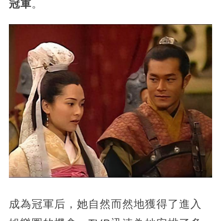
冠軍
。
成為冠軍后，她自然而然地獲得了進入