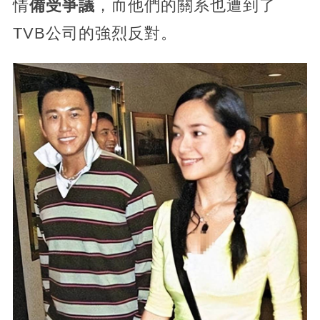
情
備受爭議
，而他們的關系也遭到了
TVB公司的強烈反對。