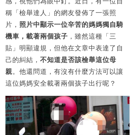
感，視他們為眼中釘。近日，有一位自
稱「檢舉達人」的網友發佈了一張照
片，
照片中顯示一位辛苦的媽媽獨自騎
機車，載著兩個孩子
，雖然這種「三
貼」明顯違規，但他在文章中表達了自
己的糾結，
不知道是否該檢舉這位母
親
。他還問道，有沒有什麼方法可以讓
這位媽媽安全載著兩個孩子出行呢？