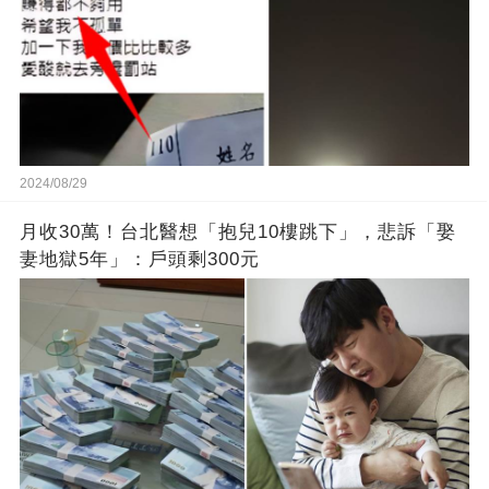
2024/08/29
月收30萬！台北醫想「抱兒10樓跳下」，悲訴「娶
妻地獄5年」：戶頭剩300元