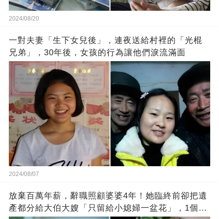
2024/08/20
一對夫妻「生下女兒後」，連夜送給村裡的「光棍
兄弟」，30年後，女孩的行為讓他們淚流滿面
2024/08/07
放棄百萬年薪，辭職照顧婆婆4年！她臨終前卻把遺
產都分給大伯大嫂「只留給小媳婦一盆花」，1個月