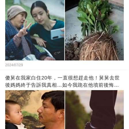
後「清理花盆」媳婦跪地痛哭
2024/07/29
傻舅在我家白住20年，一直很想趕走他！舅舅去世
後媽媽終于告訴我真相…如今我跪在他墳前後悔不
已！