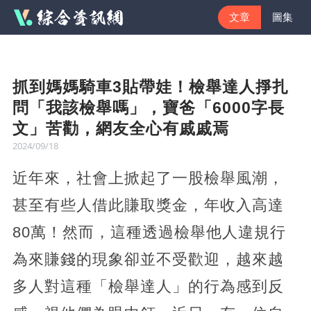
文章
圖集
抓到媽媽騎車3貼帶娃！檢舉達人掙扎
問「我該檢舉嗎」，寶爸「6000字長
文」苦勸，網友全心有戚戚焉
2024/09/18
近年來，社會上掀起了一股檢舉風潮，
甚至有些人借此賺取獎金，年收入高達
80萬！然而，這種透過檢舉他人違規行
為來賺錢的現象卻並不受歡迎，越來越
多人對這種「檢舉達人」的行為感到反