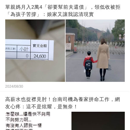
單親媽月入2萬4「卻要幫前夫還債」，領低收被拒
「為孩子苦撐」：娘家又讓我認清現實
2024/08/30
高薪水也捉襟見肘！台南司機為養家拼命工作，網
友心疼：這不是炫耀，是無奈！