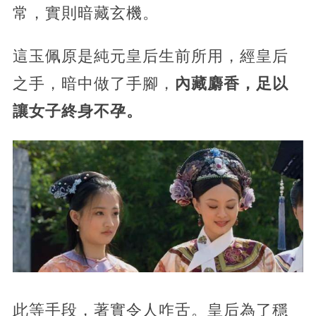
常，實則暗藏玄機。
這玉佩原是純元皇后生前所用，經皇后
之手，暗中做了手腳，
內藏麝香，足以
讓女子終身不孕。
此等手段，著實令人咋舌。皇后為了穩