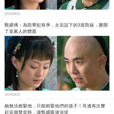
2024/09/12
甄嬛傳：為防華妃有孕，太后設下的3道防線，撕開
了皇家人的體面
2024/09/12
她無法抱緊他，只能抱緊他們的孩子！耳邊再次響
起這個聲音時，讓甄嬛眼淚決堤