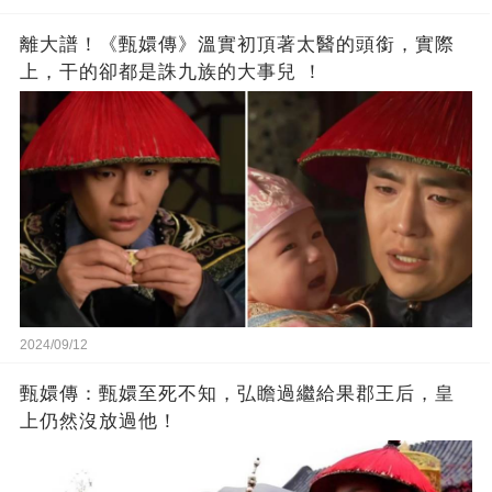
離大譜！《甄嬛傳》溫實初頂著太醫的頭銜，實際
上，干的卻都是誅九族的大事兒 ​！
2024/09/12
甄嬛傳：甄嬛至死不知，弘瞻過繼給果郡王后，皇
上仍然沒放過他！