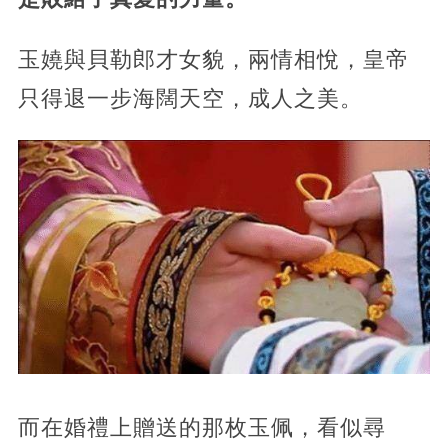
玉嬈與貝勒郎才女貌，兩情相悅，皇帝
只得退一步海闊天空，成人之美。
而在婚禮上贈送的那枚玉佩，看似尋