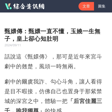
文章
圖集
甄嬛傳：甄嬛一直不懂，玉嬈一生無
子，皇上卻心知肚明
2024/09/11
話說這《甄嬛傳》，那可是近年來宮斗
劇中的翹楚，風頭一時無兩。
劇中的爾虞我詐、勾心斗角，讓人看得
是目不暇接，仿佛自己也置身于那紫禁
城的深宮之中，體驗一把
「后宮佳麗三
千，唯我獨尊」
的快感。