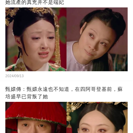
她流產的真兇并不是端妃
2024/09/13
甄嬛傳：甄嬛永遠也不知道，在四阿哥登基前，蘇
培盛早已背叛了她