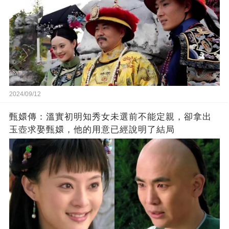
2024/09/12
甄嬛傳：溫實初明知秀女未選前不能定親，卻拿出
玉壺求娶甄嬛，他的用意已經說明了結局