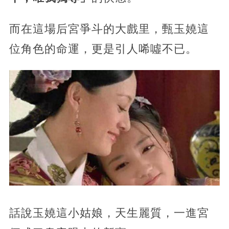
而在這場后宮爭斗的大戲里，甄玉嬈這
位角色的命運，更是引人唏噓不已。
話說玉嬈這小姑娘，
天生麗質，一進宮