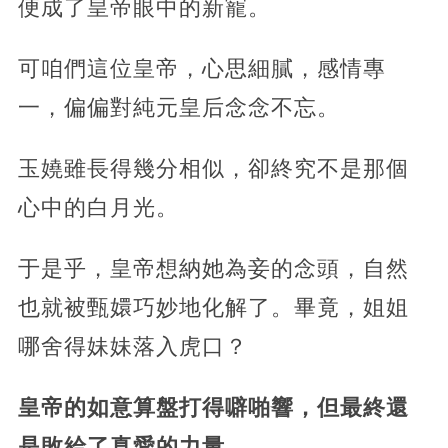
便成了皇帝眼中的新寵。
可咱們這位皇帝，心思細膩，感情專
一，偏偏對純元皇后念念不忘。
玉嬈雖長得幾分相似，卻終究不是那個
心中的白月光。
于是乎，皇帝想納她為妾的念頭，
自然
也就被甄嬛巧妙地化解了。畢竟，姐姐
哪舍得妹妹落入虎口？
皇帝的如意算盤打得噼啪響，但最終還
是敗給了真愛的力量。