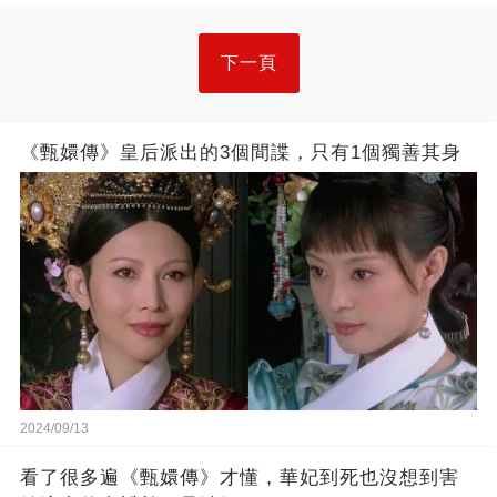
下一頁
《甄嬛傳》皇后派出的3個間諜，只有1個獨善其身
2024/09/13
看了很多遍《甄嬛傳》才懂，華妃到死也沒想到害