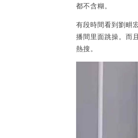
都不含糊。
有段時間看到劉畊
播間里面跳操。而
熱搜。