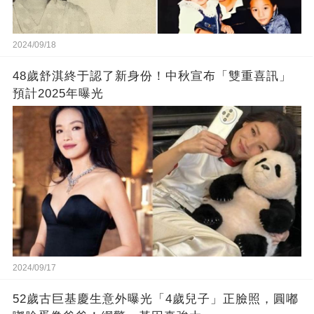
2024/09/18
48歲舒淇終于認了新身份！中秋宣布「雙重喜訊」
預計2025年曝光
2024/09/17
52歲古巨基慶生意外曝光「4歲兒子」正臉照，圓嘟