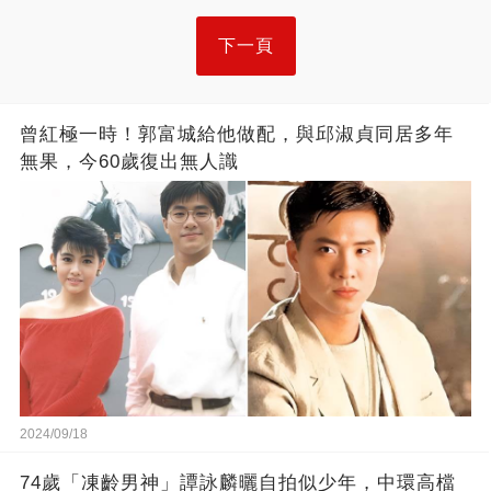
下一頁
曾紅極一時！郭富城給他做配，與邱淑貞同居多年
無果，今60歲復出無人識
2024/09/18
74歲「凍齡男神」譚詠麟曬自拍似少年，中環高檔