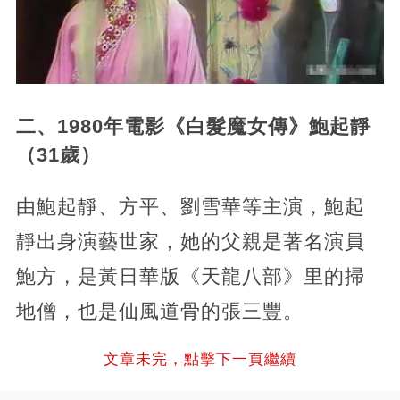
二、1980年電影《白髮魔女傳》鮑起靜
（31歲）
由鮑起靜、方平、劉雪華等主演，鮑起
靜出身演藝世家，她的父親是著名演員
鮑方，是黃日華版《天龍八部》里的掃
地僧，也是仙風道骨的張三豐。
文章未完，點擊下一頁繼續