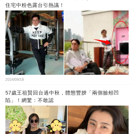
住宅中粉色露台引熱議！
2024/09/18
57歲王祖賢回台過中秋，體態豐腴「兩側臉頰凹
陷」！網驚：不敢認