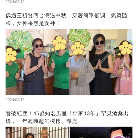
2024/09/18
偶遇王祖賢回台灣過中秋，穿著簡單低調，氣質隨
和，女神果然是女神！
2024/09/18
看破紅塵！46歲知名男星「出家13年」罕見滄桑出
鏡，「年輕時超帥模樣」曝光