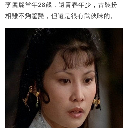
李麗麗當年28歲，還青春年少，古裝扮
相雖不夠驚艷，但還是很有武俠味的。