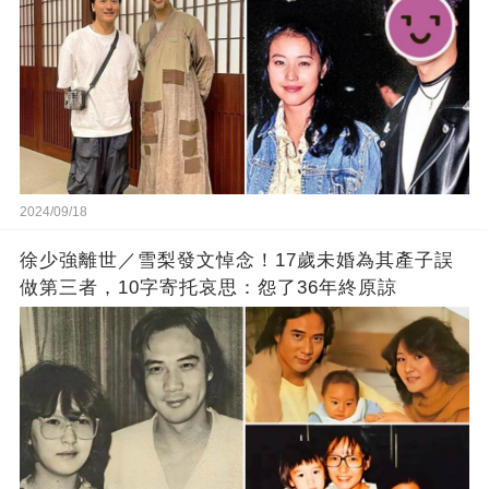
2024/09/18
徐少強離世／雪梨發文悼念！17歲未婚為其產子誤
做第三者，10字寄托哀思：怨了36年終原諒