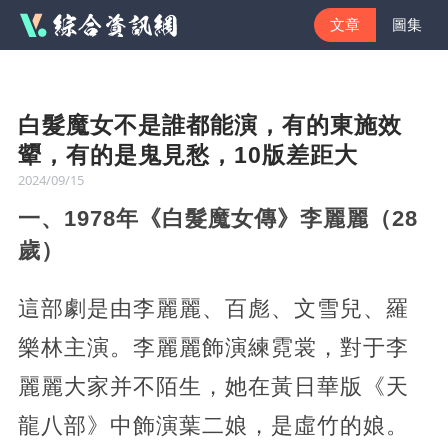
文章
圖集
白髮魔女不是誰都能演，有的東施效
顰，有的是鬼見愁，10版差距大
2024/09/15
一、1978年《白髮魔女傳》李麗麗（28
歲）
這部劇是由李麗麗、百彪、文雪兒、羅
樂林主演。李麗麗飾演練霓裳，對于李
麗麗大家并不陌生，她在黃日華版《天
龍八部》中飾演葉二娘，是虛竹的娘。