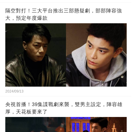
隔空對打！三大平台推出三部懸疑劇，部部陣容強
大，預定年度爆款
2024/09/13
央視首播！39集諜戰劇來襲，雙男主設定，陣容雄
厚，天花板要來了