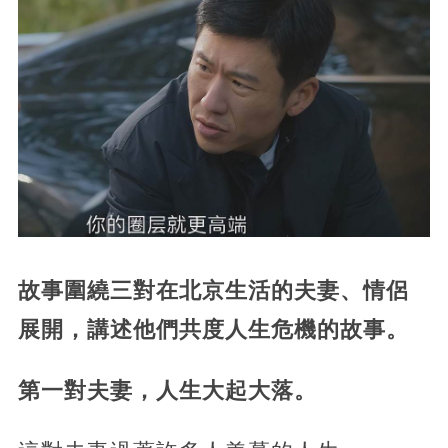
故事圍繞三對在北京生活的夫妻、情侶
展開，講述他們共度人生危機的故事。
第一對夫妻，人生大起大落。