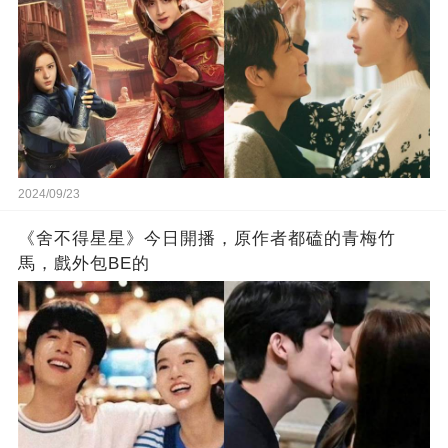
2024/09/23
《舍不得星星》今日開播，原作者都磕的青梅竹
馬，戲外包BE的