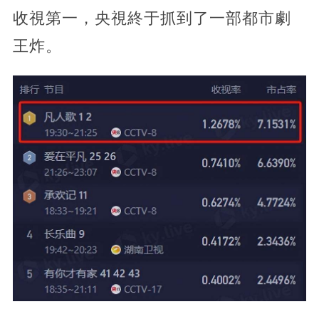
收視第一，央視終于抓到了一部都市劇
王炸。