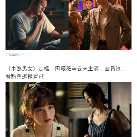
2024/09/12
《半熟男女》定檔，田曦薇辛云來主演，全員渣，
看點與撩撥齊飛