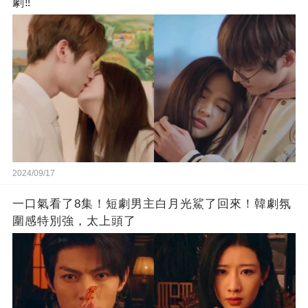
劇‼
2024/09/17
一口氣看了8集！短劇男主白月光鯊了回來！韓劇氛
圍感特別強，太上頭了