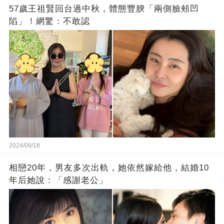
57歲王祖賢回台過中秋，體態豐腴「兩側臉頰凹
陷」！網驚：不敢認
2024/09/18
相戀20年，男友多次出軌，她依然嫁給他，結婚10
年后她說：「感謝老公」