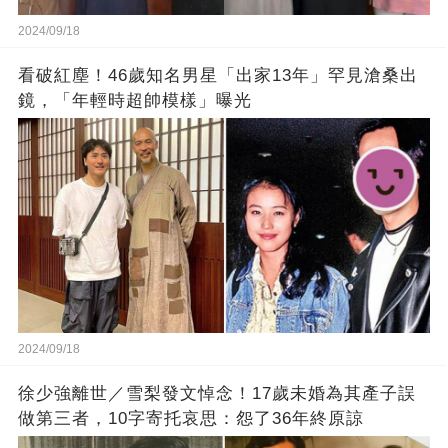
2024/09/18
看破紅塵！46歲知名男星「出家13年」罕見滄桑出
鏡，「年輕時超帥模樣」曝光
2024/09/18
徐少強離世／雪梨發文悼念！17歲未婚為其產子誤
做第三者，10字寄托哀思：怨了36年終原諒