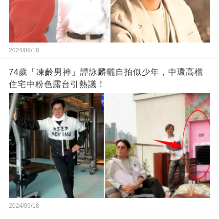
2024/09/18
74歲「凍齡男神」譚詠麟曬自拍似少年，中環高檔
住宅中粉色露台引熱議！
2024/09/18