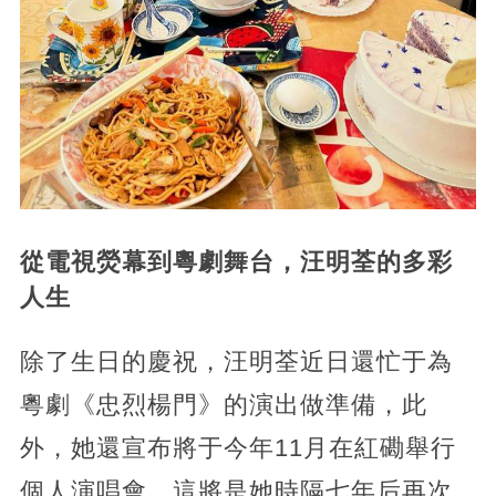
從電視熒幕到粵劇舞台，汪明荃的多彩
人生
除了生日的慶祝，汪明荃近日還忙于為
粵劇《忠烈楊門》的演出做準備，此
外，她還宣布將于今年11月在紅磡舉行
個人演唱會。這將是她時隔七年后再次