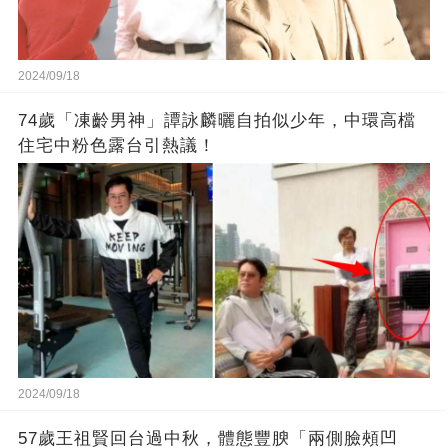
2024/09/18
74歲「凍齡男神」譚詠麟曬自拍似少年，中環高檔
住宅中粉色露台引熱議！
2024/09/18
57歲王祖賢回台過中秋，體態豐腴「兩側臉頰凹