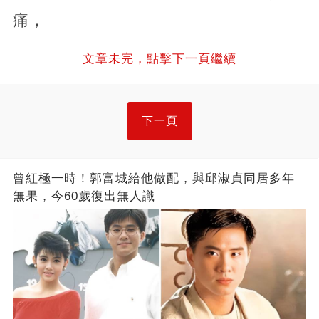
痛，
文章未完，點擊下一頁繼續
下一頁
曾紅極一時！郭富城給他做配，與邱淑貞同居多年
無果，今60歲復出無人識