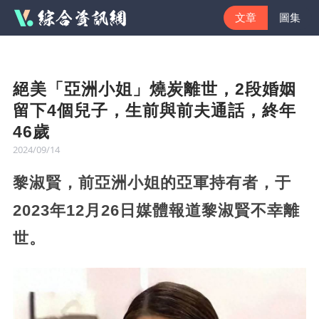
文章
圖集
絕美「亞洲小姐」燒炭離世，2段婚姻
留下4個兒子，生前與前夫通話，終年
46歲
2024/09/14
黎淑賢，前亞洲小姐的亞軍持有者，于
2023年12月26日媒體報道黎淑賢不幸離
世。