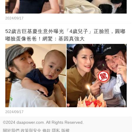
2024/09/17
52歲古巨基慶生意外曝光「4歲兒子」正臉照，圓嘟
嘟臉蛋像爸爸！網驚：基因真強大
2024/09/17
©2024 daapower.com. All Rights Reserved.
關於我們
政策與安全
條款
隱私
版權