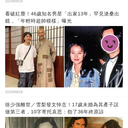
2024/09/18
看破紅塵！46歲知名男星「出家13年」罕見滄桑出
鏡，「年輕時超帥模樣」曝光
2024/09/18
徐少強離世／雪梨發文悼念！17歲未婚為其產子誤
做第三者，10字寄托哀思：怨了36年終原諒