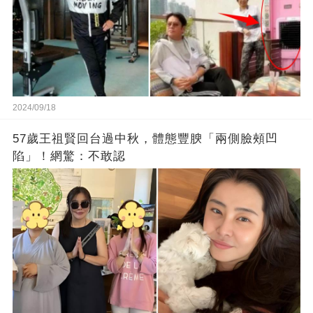
2024/09/18
57歲王祖賢回台過中秋，體態豐腴「兩側臉頰凹
陷」！網驚：不敢認