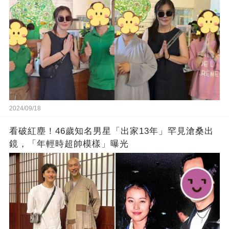
2024/09/18
看破紅塵！46歲知名男星「出家13年」罕見滄桑出
鏡，「年輕時超帥模樣」曝光