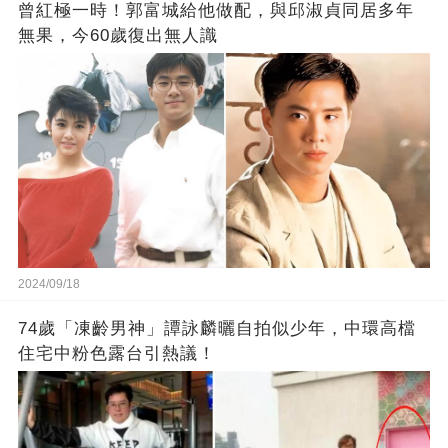
曾紅極一時！郭富城給他做配，與邱淑貞同居多年
無果，今60歲復出無人識
2024/09/18
74歲「凍齡男神」譚詠麟曬自拍似少年，中環高檔
住宅中粉色露台引熱議！