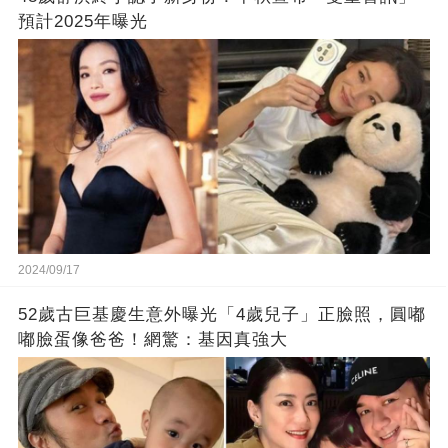
預計2025年曝光
2024/09/17
52歲古巨基慶生意外曝光「4歲兒子」正臉照，圓嘟
嘟臉蛋像爸爸！網驚：基因真強大