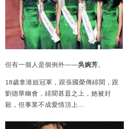
但有一個人是個例外——
吳婉芳
。
18歲拿港姐冠軍，跟張國榮傳緋聞，跟
劉德華幽會，緋聞甚囂之上，她被封
殺，但事業不成愛情頂上...