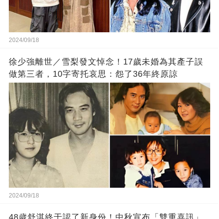
2024/09/18
徐少強離世／雪梨發文悼念！17歲未婚為其產子誤
做第三者，10字寄托哀思：怨了36年終原諒
2024/09/18
48歲舒淇終于認了新身份！中秋宣布「雙重喜訊」