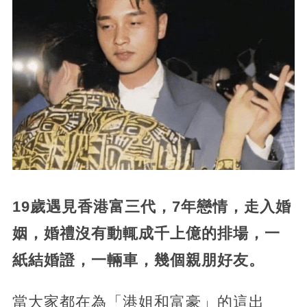
19歲遇見香港富三代，7年戀情，走入婚
姻，婚禮沒有動輒成千上億的排場，一
紙結婚證，一輛車，幾個親朋好友。
當大家都在為「港姐和富豪」的這出