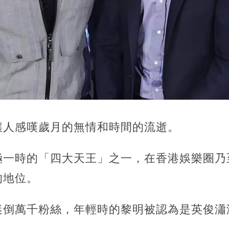
讓人感嘆歲月的無情和時間的流逝。
極一時的「四大天王」之一，在香港娛樂圈乃
的地位。
迷倒萬千粉絲，
年輕時的黎明被認為是英俊瀟