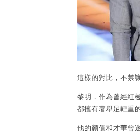
這樣的對比，
不禁
黎明，作為曾經紅
都擁有著舉足輕重
他的顏值和才華曾