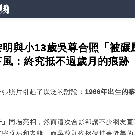
明與小13歲吳尊合照「被碾
下風：終究抵不過歲月的痕跡
一張照片引起了廣泛的討論：
1966年出生的
哥」
同場亮相，然而這次合影卻讓不少網友直
有些發福和老態，而吳尊則依然保持著健美的