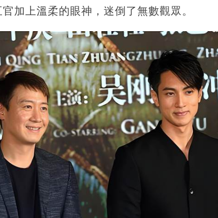
五官加上溫柔的眼神，迷倒了無數觀眾。