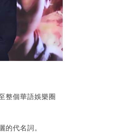
至整個華語娛樂圈
灑的代名詞。