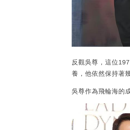
反觀吳尊，這位19
養，他依然保持著
吳尊作為飛輪海的