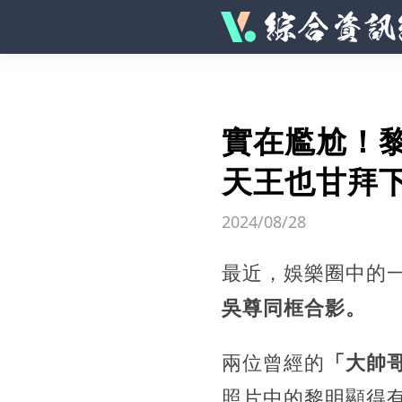
實在尷尬！黎
天王也甘拜
2024/08/28
最近，娛樂圈中的
吳尊同框合影。
兩位曾經的
「大帥
照片中的黎明顯得