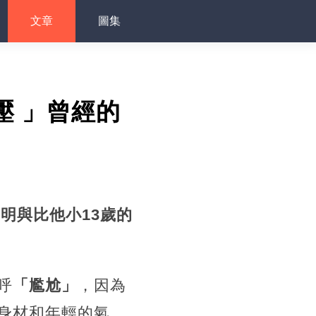
文章
圖集
壓 」曾經的
黎明與比他小13歲的
呼
「尷尬」
，因為
身材和年輕的氣