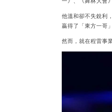
一》、《舞林大會
他溫和卻不失銳利
贏得了「東方一哥
然而，就在程雷事