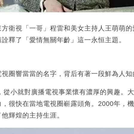
東方衛視「一哥」程雷和美女主持人王萌萌的
情詮釋了「愛情無關年齡」這一永恒主題。
電視圈響當當的名字，
背后有著一段鮮為人知
雷，從小就對廣播電視事業懷有濃厚的興趣。
，很快在當地電視圈嶄露頭角。2000年，
了他輝煌的主持生涯。