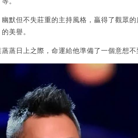
》等。
，幽默但不失莊重的主持風格，贏得了觀眾的
」的美譽。
業蒸蒸日上之際，命運給他準備了一個意想不