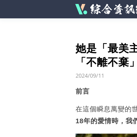
她是「最美主
「不離不棄
2024/09/11
前言
在這個瞬息萬變的
18年的愛情時，我